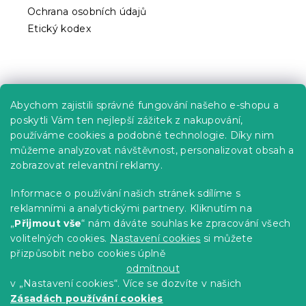
s
Ochrana osobních údajů
u
Etický kodex
Praktické informace
Abychom zajistili správné fungování našeho e-shopu a
Kariéra
poskytli Vám ten nejlepší zážitek z nakupování,
používáme cookies a podobné technologie. Díky nim
Poptávky a B2B spolupráce
můžeme analyzovat návštěvnost, personalizovat obsah a
zobrazovat relevantní reklamy.
Proč se u nás registrovat?
Věrnostní program - Sleva až 10 %
Informace o používání našich stránek sdílíme s
reklamními a analytickými partnery. Kliknutím na
Návody
„
Přijmout vše
“ nám dáváte souhlas ke zpracování všech
Tabulky velikostí
volitelných cookies.
Nastavení cookies
si můžete
přizpůsobit nebo cookies úplně
Blog
odmítnout
v „Nastavení cookies“. Více se dozvíte v našich
Zásadách používání cookies