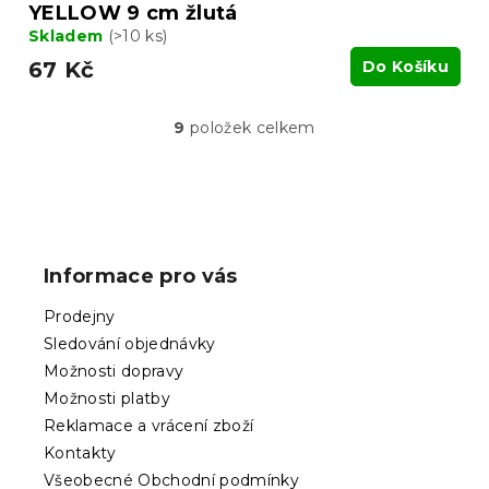
YELLOW 9 cm žlutá
Skladem
(>10 ks)
67 Kč
Do Košíku
9
položek celkem
O
v
l
á
Z
d
á
a
p
c
Informace pro vás
í
a
p
t
Prodejny
r
í
v
Sledování objednávky
k
Možnosti dopravy
y
Možnosti platby
v
ý
Reklamace a vrácení zboží
p
Kontakty
i
Všeobecné Obchodní podmínky