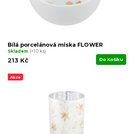
d
u
k
t
ů
Bílá porcelánová miska FLOWER
Skladem
(>10 ks)
213 Kč
Do Košíku
Akce