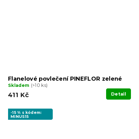
Flanelové povlečení PINEFLOR zelené
Skladem
(>10 ks)
411 Kč
Detail
-15 % s kódem:
MINUS15