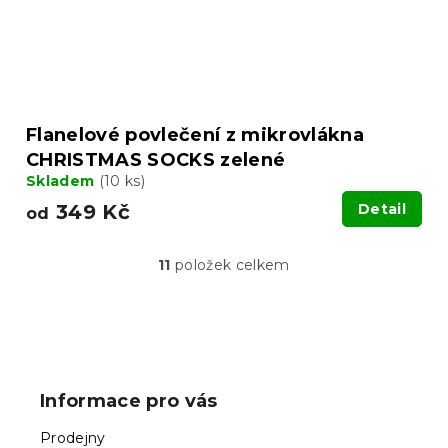
Flanelové povlečení z mikrovlákna
CHRISTMAS SOCKS zelené
Skladem
(10 ks)
349 Kč
Detail
od
11
položek celkem
O
v
l
á
Z
d
á
a
p
c
Informace pro vás
í
a
p
t
Prodejny
r