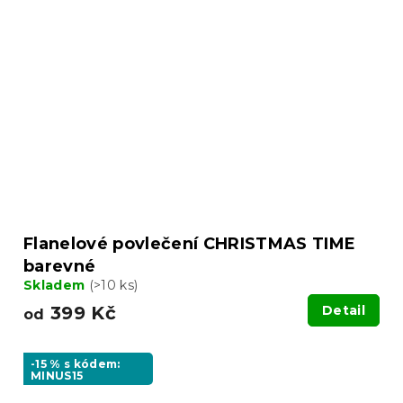
Flanelové povlečení CHRISTMAS TIME
barevné
Skladem
(>10 ks)
399 Kč
Detail
od
-15 % s kódem:
MINUS15