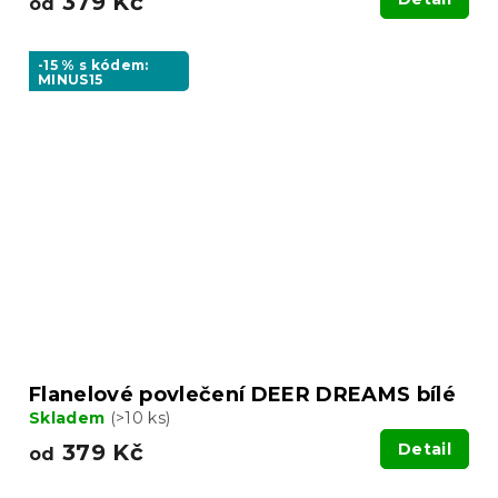
379 Kč
od
-15 % s kódem:
MINUS15
Flanelové povlečení DEER DREAMS bílé
Skladem
(>10 ks)
379 Kč
Detail
od