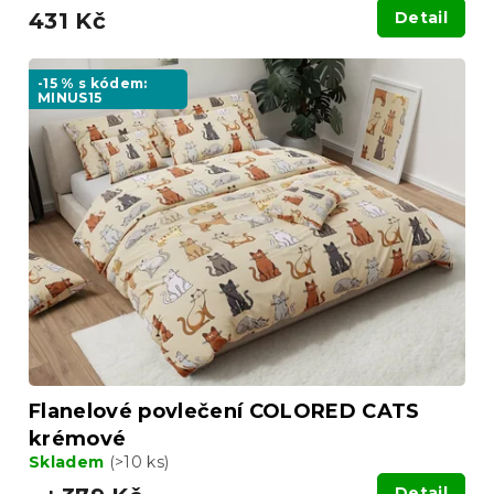
431 Kč
Detail
-15 % s kódem:
MINUS15
Flanelové povlečení COLORED CATS
krémové
Skladem
(>10 ks)
Detail