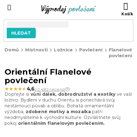
Přejít
NÁ
na
KO
obsah
HLEDAT
Domů
Místnosti
Ložnice
Povlečení
Flanelové
povlečení
Orientální Flanelové
povlečení
★★★★★
★★★★★
4,6
z 2 482 recenzí
Dopřejte si
vůni dálek, dobrodružství a exotiky
ve vaší
ložnici. Bydlení v duchu Orientu si ponechává svůj
nestárnoucí půvab a oblibu. Bohatá ornamentální
výzdoba,
zdobené motivy a mozaika
patří
neodmyslitelně k východní kultuře. Ozvláštněte svůj
pokoj
orientálním flanelovým povlečením.