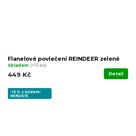
Flanelové povlečení REINDEER zelené
Skladem
(>10 ks)
449 Kč
Detail
-15 % s kódem:
MINUS15