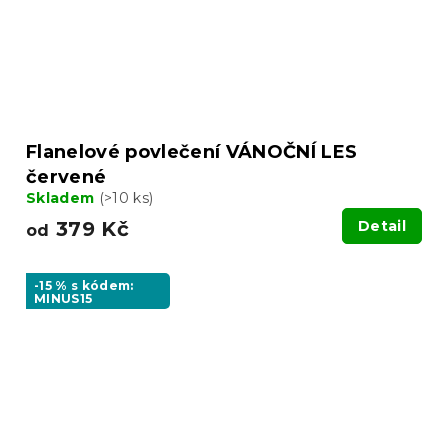
Flanelové povlečení VÁNOČNÍ LES
červené
Skladem
(>10 ks)
379 Kč
Detail
od
-15 % s kódem:
MINUS15