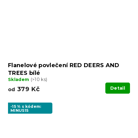
Flanelové povlečení RED DEERS AND
TREES bílé
Skladem
(>10 ks)
379 Kč
Detail
od
-15 % s kódem:
MINUS15