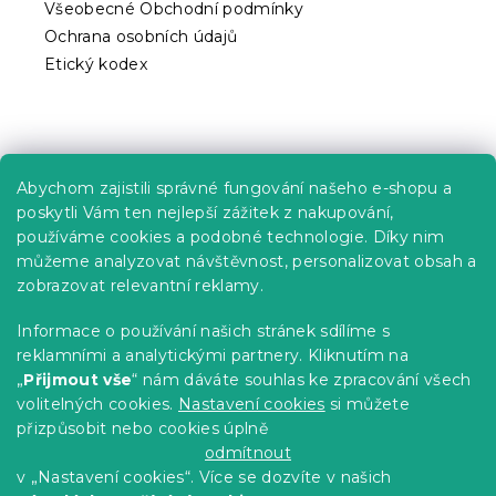
Všeobecné Obchodní podmínky
s
Ochrana osobních údajů
u
Etický kodex
Praktické informace
Abychom zajistili správné fungování našeho e-shopu a
Kariéra
poskytli Vám ten nejlepší zážitek z nakupování,
používáme cookies a podobné technologie. Díky nim
Poptávky a B2B spolupráce
můžeme analyzovat návštěvnost, personalizovat obsah a
Proč se u nás registrovat?
zobrazovat relevantní reklamy.
Věrnostní program - Sleva až 10 %
Informace o používání našich stránek sdílíme s
reklamními a analytickými partnery. Kliknutím na
Návody
„
Přijmout vše
“ nám dáváte souhlas ke zpracování všech
Tabulky velikostí
volitelných cookies.
Nastavení cookies
si můžete
přizpůsobit nebo cookies úplně
Blog
odmítnout
v „Nastavení cookies“. Více se dozvíte v našich