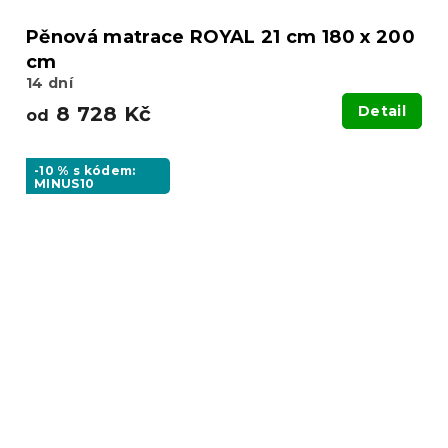
Pěnová matrace ROYAL 21 cm 180 x 200
cm
14 dní
8 728 Kč
Detail
od
-10 % s kódem:
MINUS10