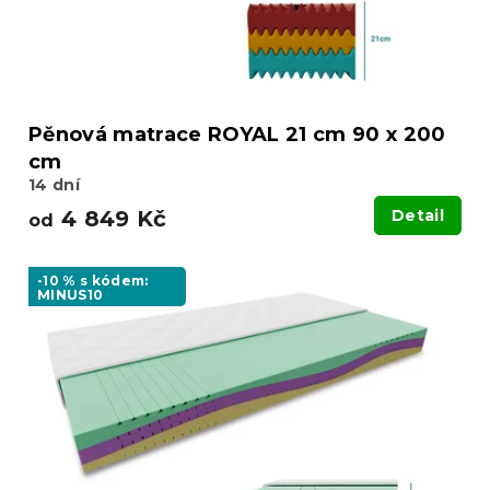
u
k
t
ů
Pěnová matrace ROYAL 21 cm 90 x 200
cm
14 dní
4 849 Kč
Detail
od
-10 % s kódem:
MINUS10