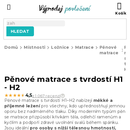
Přejít
NÁ
na
KO
obsah
HLEDAT
Domů
Místnosti
Ložnice
Matrace
Pěnové
P
matrace
ma
s
tv
H1
Pěnové matrace s tvrdostí H1
- H2
★★★★★
★★★★★
4,5
z 1 067 recenzí
Pěnové matrace s tvrdostí H1–H2 nabízejí
měkké a
příjemné ležení
pro všechny, kdo upřednostňují jemnou
oporu bez nadměrného tlaku. Díky moderním typům pěn
se matrace přizpůsobí křivkám těla, odlehčí ramenům a
kyčlím a podpoří zdravé uvolnění svalů během spánku.
Jsou ideální
pro osoby s nižší tělesnou hmotností,