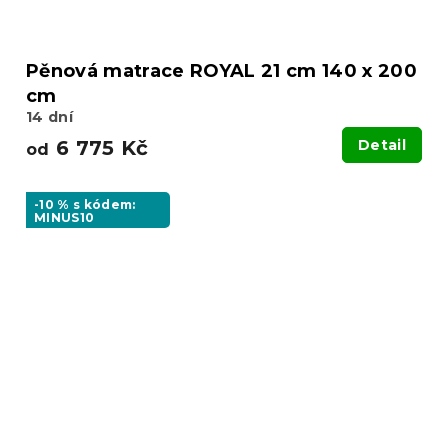
Pěnová matrace ROYAL 21 cm 140 x 200
cm
14 dní
6 775 Kč
Detail
od
-10 % s kódem:
MINUS10