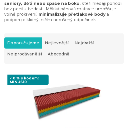
seniory, děti nebo spáče na boku
, kteří hledají pohodlí
bez pocitu tvrdosti. Měkká pěnová matrace umožňuje
volné prokrvení,
minimalizuje přetlakové body
a
podporuje klidný, ničím nerušený odpočinek.
Ř
a
Doporučujeme
Nejlevnější
Nejdražší
z
Nejprodávanější
Abecedně
e
n
í
V
p
ý
-10 % s kódem:
r
MINUS10
p
o
i
d
s
u
p
k
r
t
o
ů
d