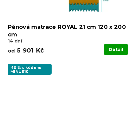
Pěnová matrace ROYAL 21 cm 120 x 200
cm
14 dní
5 901 Kč
Detail
od
-10 % s kódem:
MINUS10