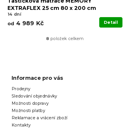
Taštičková matrace MEMORY
EXTRAFLEX 25 cm 80 x 200 cm
14 dní
4 989 Kč
Detail
od
8
položek celkem
O
v
l
á
Z
d
á
a
p
c
Informace pro vás
í
a
p
t
Prodejny
r
í
v
Sledování objednávky
k
Možnosti dopravy
y
Možnosti platby
v
ý
Reklamace a vrácení zboží
p
Kontakty
i