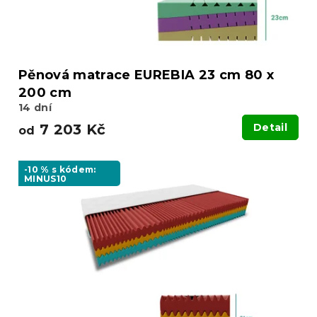
Pěnová matrace EUREBIA 23 cm 80 x
200 cm
14 dní
7 203 Kč
Detail
od
-10 % s kódem:
MINUS10