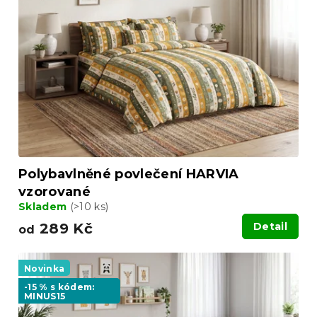
d
s
u
p
k
r
t
o
ů
d
u
k
t
ů
Polybavlněné povlečení HARVIA
vzorované
Skladem
(>10 ks)
289 Kč
Detail
od
Novinka
-15 % s kódem:
MINUS15