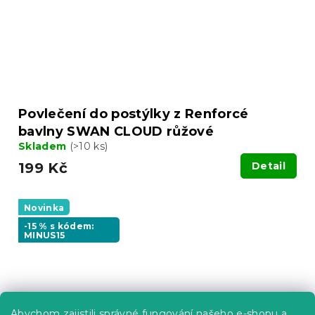
Povlečení do postýlky z Renforcé
bavlny SWAN CLOUD růžové
Skladem
(>10 ks)
199 Kč
Detail
Novinka
-15 % s kódem:
MINUS15
Abychom zajistili správné fungování našeho e-shopu a