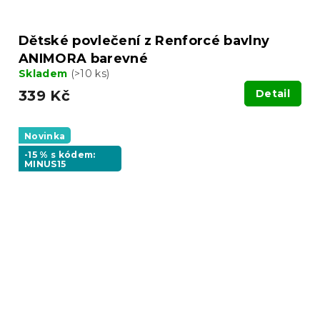
Dětské povlečení z Renforcé bavlny
ANIMORA barevné
Skladem
(>10 ks)
339 Kč
Detail
Novinka
-15 % s kódem:
MINUS15