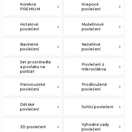
Kolekce
Krepové
PREMIUM
povlečení
Hotelové
Mušelínové
povlečení
povlečení
Bavlněné
Nežehlivé
povlečení
povlečení
Set prostěradla
Povlečení z
a povlaku na
mikrovlákna
polštář
Francouzské
Prodloužené
povlečení
povlečení
Dětské
Svítící povlečení
povlečení
Výhodné sady
3D povlečení
povlečení