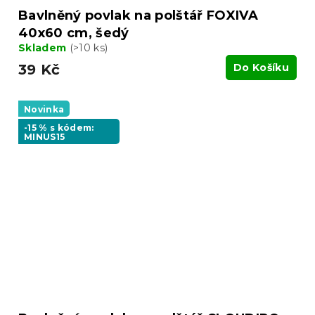
Bavlněný povlak na polštář FOXIVA
40x60 cm, šedý
Skladem
(>10 ks)
39 Kč
Do Košíku
Novinka
-15 % s kódem:
MINUS15