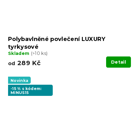
Polybavlněné povlečení LUXURY
tyrkysové
Skladem
(>10 ks)
289 Kč
Detail
od
Novinka
-15 % s kódem:
MINUS15