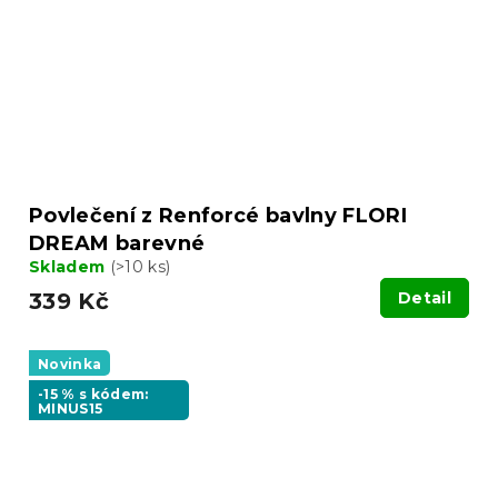
Povlečení z Renforcé bavlny FLORI
DREAM barevné
Skladem
(>10 ks)
339 Kč
Detail
Novinka
-15 % s kódem:
MINUS15