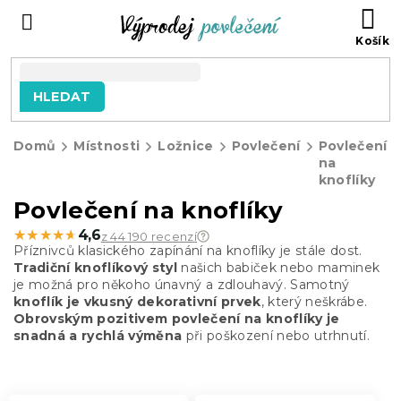
Přejít
NÁ
na
KO
obsah
HLEDAT
Domů
Místnosti
Ložnice
Povlečení
Povlečení
na
knoflíky
Povlečení na knoflíky
★★★★★
★★★★★
4,6
z 44 190 recenzí
Příznivců klasického zapínání na knoflíky je stále dost.
Tradiční knoflíkový styl
našich babiček nebo maminek
je možná pro někoho únavný a zdlouhavý. Samotný
knoflík je vkusný dekorativní prvek
, který neškrábe.
Obrovským pozitivem povlečení na knoflíky je
snadná a rychlá výměna
při poškození nebo utrhnutí.