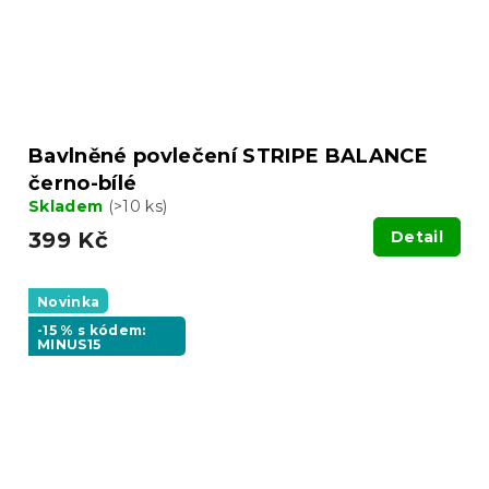
Bavlněné povlečení STRIPE BALANCE
černo-bílé
Skladem
(>10 ks)
399 Kč
Detail
Novinka
-15 % s kódem:
MINUS15