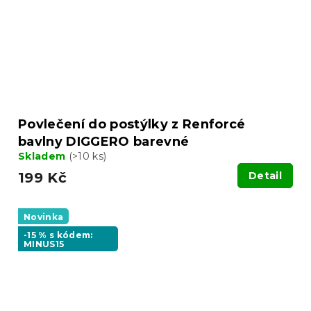
Povlečení do postýlky z Renforcé
bavlny DIGGERO barevné
Skladem
(>10 ks)
199 Kč
Detail
Novinka
-15 % s kódem:
MINUS15