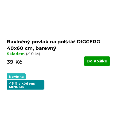
Bavlněný povlak na polštář DIGGERO
40x60 cm, barevný
Skladem
(>10 ks)
39 Kč
Do Košíku
Novinka
-15 % s kódem:
MINUS15