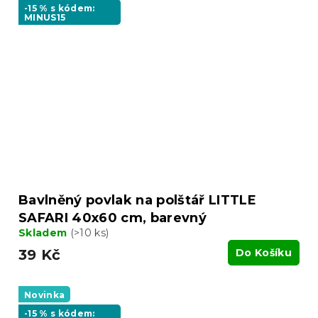
-15 % s kódem:
MINUS15
Bavlněný povlak na polštář LITTLE
SAFARI 40x60 cm, barevný
Skladem
(>10 ks)
39 Kč
Do Košíku
Novinka
-15 % s kódem: