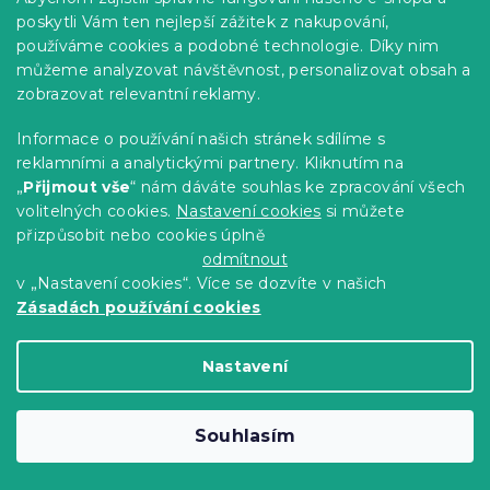
poskytli Vám ten nejlepší zážitek z nakupování,
používáme cookies a podobné technologie. Díky nim
můžeme analyzovat návštěvnost, personalizovat obsah a
zobrazovat relevantní reklamy.
Informace o používání našich stránek sdílíme s
Bavlněný povlak na polštář SWAN
reklamními a analytickými partnery. Kliknutím na
CLOUD 40x60 cm, růžový
„
Přijmout vše
“ nám dáváte souhlas ke zpracování všech
Skladem
(>10 ks)
volitelných cookies.
Nastavení cookies
si můžete
přizpůsobit nebo cookies úplně
39 Kč
Do Košíku
odmítnout
v „Nastavení cookies“. Více se dozvíte v našich
Novinka
Zásadách používání cookies
-15 % s kódem:
MINUS15
Nastavení
Souhlasím