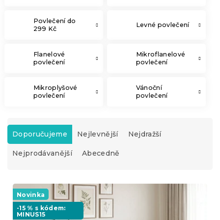
Povlečení do
Levné povlečení
299 Kč
Flanelové
Mikroflanelové
povlečení
povlečení
Mikroplyšové
Vánoční
povlečení
povlečení
Ř
a
Doporučujeme
Nejlevnější
Nejdražší
z
Nejprodávanější
Abecedně
e
n
í
V
p
ý
Novinka
r
p
o
-15 % s kódem:
MINUS15
i