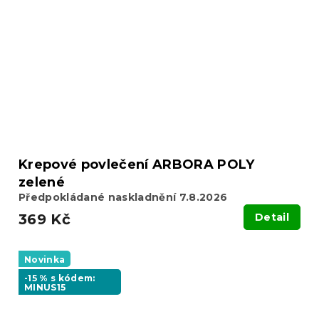
Krepové povlečení ARBORA POLY
zelené
Předpokládané naskladnění 7.8.2026
369 Kč
Detail
Novinka
-15 % s kódem:
MINUS15