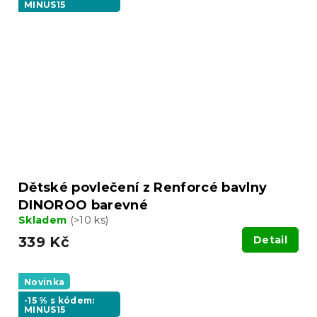
MINUS15
Dětské povlečení z Renforcé bavlny
DINOROO barevné
Skladem
(>10 ks)
339 Kč
Detail
Novinka
-15 % s kódem:
MINUS15