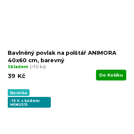
Bavlněný povlak na polštář ANIMORA
40x60 cm, barevný
Skladem
(>10 ks)
39 Kč
Do Košíku
Novinka
-15 % s kódem:
MINUS15