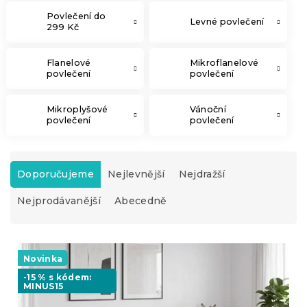
Povlečení do
Levné povlečení
299 Kč
Flanelové
Mikroflanelové
povlečení
povlečení
Mikroplyšové
Vánoční
povlečení
povlečení
Ř
a
Doporučujeme
Nejlevnější
Nejdražší
z
Nejprodávanější
Abecedně
e
n
í
V
p
ý
Novinka
r
p
o
-15 % s kódem:
MINUS15
i
d
s