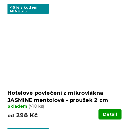
-15 % s kódem:
MINUS15
Hotelové povlečení z mikrovlákna
JASMINE mentolové - proužek 2 cm
Skladem
(>10 ks)
298 Kč
Detail
od