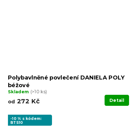
Polybavlněné povlečení DANIELA POLY
béžové
Skladem
(>10 ks)
272 Kč
Detail
od
-10 % s kódem:
BTS10