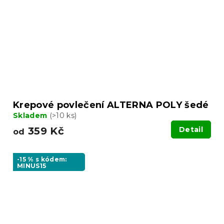
Krepové povlečení ALTERNA POLY šedé
Skladem
(>10 ks)
359 Kč
Detail
od
-15 % s kódem:
MINUS15