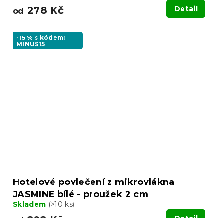
278 Kč
Detail
od
-15 % s kódem:
MINUS15
Hotelové povlečení z mikrovlákna
JASMINE bílé - proužek 2 cm
Skladem
(>10 ks)