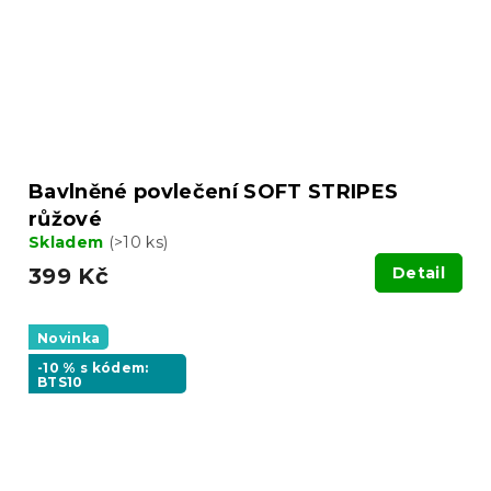
Bavlněné povlečení SOFT STRIPES
růžové
Skladem
(>10 ks)
399 Kč
Detail
Novinka
-10 % s kódem:
BTS10