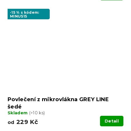
-15 % s kódem:
MINUS15
Povlečení z mikrovlákna GREY LINE
šedé
Skladem
(>10 ks)
229 Kč
Detail
od