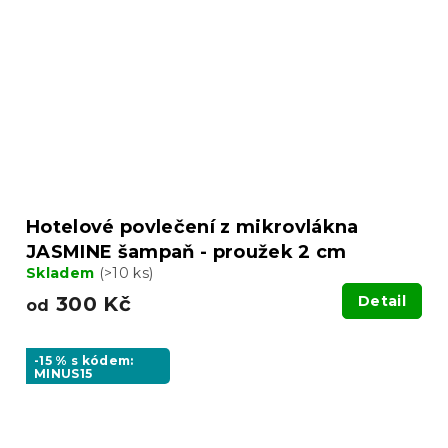
Hotelové povlečení z mikrovlákna
JASMINE šampaň - proužek 2 cm
Skladem
(>10 ks)
300 Kč
Detail
od
-15 % s kódem:
MINUS15