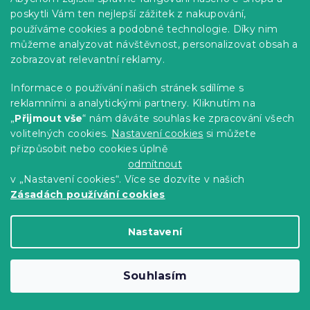
poskytli Vám ten nejlepší zážitek z nakupování,
používáme cookies a podobné technologie. Díky nim
můžeme analyzovat návštěvnost, personalizovat obsah a
zobrazovat relevantní reklamy.
Informace o používání našich stránek sdílíme s
reklamními a analytickými partnery. Kliknutím na
„
Přijmout vše
“ nám dáváte souhlas ke zpracování všech
Hotelové povlečení z mikrovlákna
volitelných cookies.
Nastavení cookies
si můžete
JASMINE bílé - proužek 2 cm, hotelová
přizpůsobit nebo cookies úplně
kapsa
odmítnout
Skladem
(>10 ks)
v „Nastavení cookies“. Více se dozvíte v našich
299 Kč
Detail
od
Zásadách používání cookies
Nastavení
-15 % s kódem:
MINUS15
Souhlasím