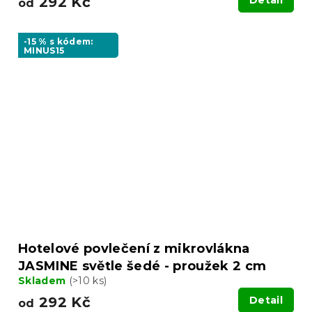
292 Kč
Detail
od
-15 % s kódem:
MINUS15
Hotelové povlečení z mikrovlákna
JASMINE světle šedé - proužek 2 cm
Skladem
(>10 ks)
292 Kč
Detail
od