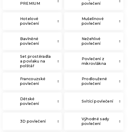
PREMIUM
povlečení
Hotelové
Mušelínové
povlečení
povlečení
Bavlněné
Nežehlivé
povlečení
povlečení
Set prostěradla
Povlečení z
a povlaku na
mikrovlákna
polštář
Francouzské
Prodloužené
povlečení
povlečení
Dětské
Svítící povlečení
povlečení
Výhodné sady
3D povlečení
povlečení