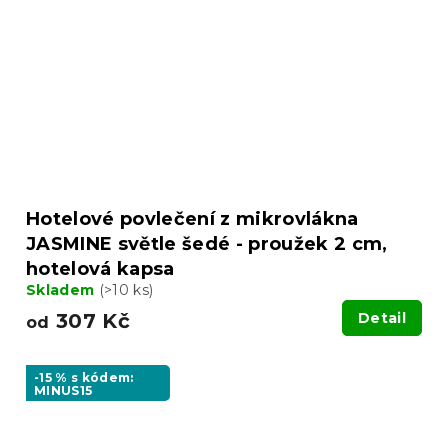
Hotelové povlečení z mikrovlákna
JASMINE světle šedé - proužek 2 cm,
hotelová kapsa
Skladem
(>10 ks)
307 Kč
Detail
od
-15 % s kódem:
MINUS15