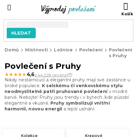
Přejít
NÁ
na
KO
obsah
HLEDAT
Domů
Místnosti
Ložnice
Povlečení
Povlečení
s Pruhy
Povlečení s Pruhy
★★★★★
★★★★★
4,6
z 44 228 recenzí
Nikdy nestárnoucí a elegantní pruhy mají své zastánce u
široké populace.
K selskému či venkovskému stylu
neodmyslitelně patří pruhované povlečení
v modré
barvě. Nebojte! Pruhy jsou trendy i v bytech, kde působí
elegantně a vkusně.
Pruhy symbolizují vnitřní
harmonii, novou energii
a lepší usínání.
Kolekce
Krepové