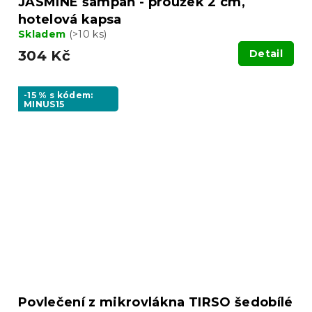
JASMINE šampaň - proužek 2 cm,
hotelová kapsa
Skladem
(>10 ks)
304 Kč
Detail
-15 % s kódem:
MINUS15
Povlečení z mikrovlákna TIRSO šedobílé