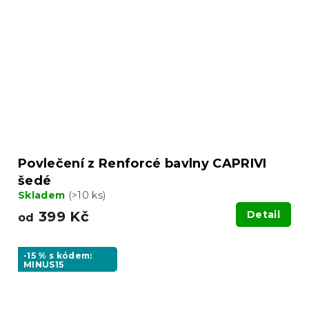
Povlečení z Renforcé bavlny CAPRIVI
šedé
Skladem
(>10 ks)
399 Kč
Detail
od
-15 % s kódem:
MINUS15