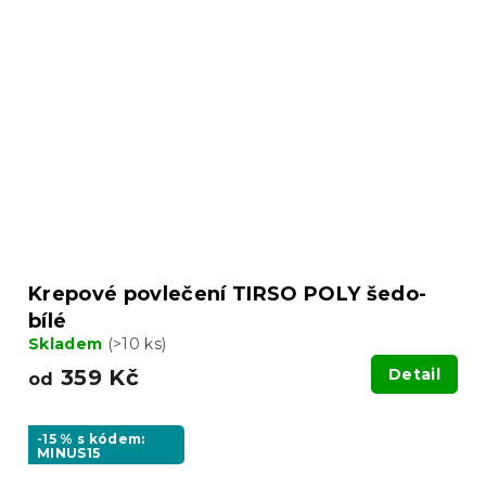
Krepové povlečení TIRSO POLY šedo-
bílé
Skladem
(>10 ks)
359 Kč
Detail
od
-15 % s kódem:
MINUS15