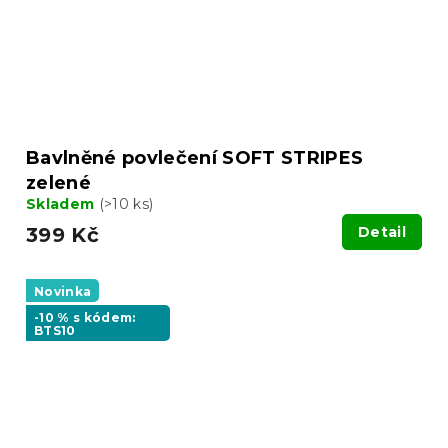
Bavlněné povlečení SOFT STRIPES
zelené
Skladem
(>10 ks)
399 Kč
Detail
Novinka
-10 % s kódem:
BTS10