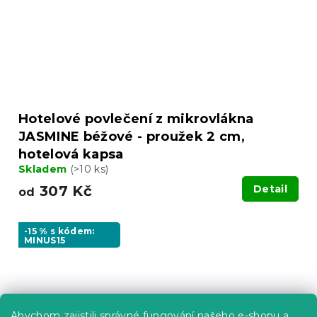
Hotelové povlečení z mikrovlákna
JASMINE béžové - proužek 2 cm,
hotelová kapsa
Skladem
(>10 ks)
307 Kč
Detail
od
-15 % s kódem:
MINUS15
Abychom zajistili správné fungování našeho e-shopu a