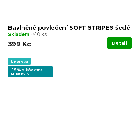
Bavlněné povlečení SOFT STRIPES šedé
Skladem
(>10 ks)
399 Kč
Detail
Novinka
-15 % s kódem:
MINUS15