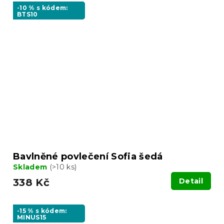
-10 % s kódem:
BTS10
Bavlněné povlečení Sofia šedá
Skladem
(>10 ks)
338 Kč
Detail
-15 % s kódem:
MINUS15