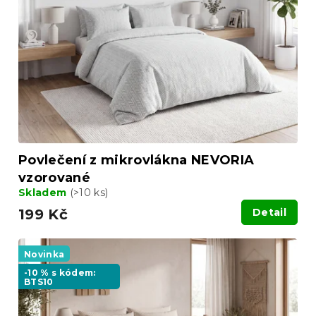
u
p
k
r
t
o
ů
d
u
k
t
ů
Povlečení z mikrovlákna NEVORIA
vzorované
Skladem
(>10 ks)
199 Kč
Detail
Novinka
-10 % s kódem:
BTS10