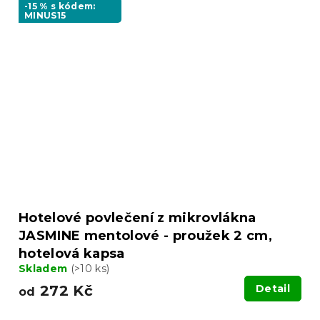
-15 % s kódem:
MINUS15
Hotelové povlečení z mikrovlákna
JASMINE mentolové - proužek 2 cm,
hotelová kapsa
Skladem
(>10 ks)
272 Kč
Detail
od