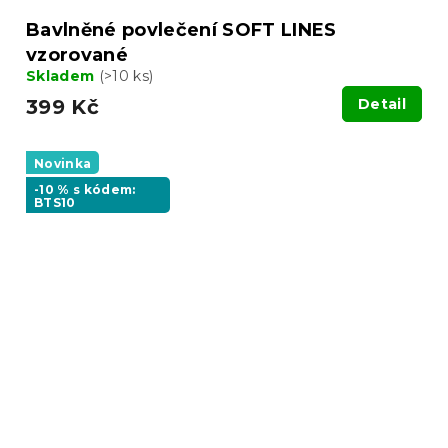
Bavlněné povlečení SOFT LINES
vzorované
Skladem
(>10 ks)
399 Kč
Detail
Novinka
-10 % s kódem:
BTS10