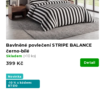
Bavlněné povlečení STRIPE BALANCE
černo-bílé
Skladem
(>10 ks)
399 Kč
Detail
Novinka
-10 % s kódem:
BTS10