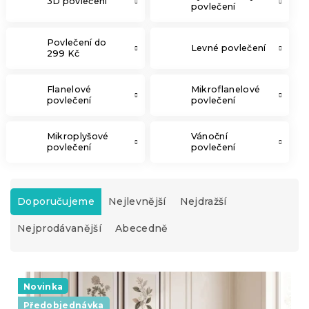
3D povlečení
povlečení
Povlečení do
Levné povlečení
299 Kč
Flanelové
Mikroflanelové
povlečení
povlečení
Mikroplyšové
Vánoční
povlečení
povlečení
Ř
a
Doporučujeme
Nejlevnější
Nejdražší
z
Nejprodávanější
Abecedně
e
n
í
V
p
ý
Novinka
r
p
o
Předobjednávka