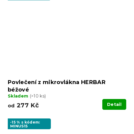
Povlečení z mikrovlákna HERBAR
béžové
Skladem
(>10 ks)
277 Kč
Detail
od
-15 % s kódem:
MINUS15