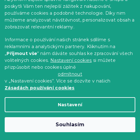
poskytli Vám ten nejlepší zážitek z nakupování,
používáme cookies a podobné technologie. Díky nim
můžeme analyzovat návštěvnost, personalizovat obsah a
zobrazovat relevantní reklamy.
Informace o používání našich stránek sdílíme s
reklamními a analytickými partnery. Kliknutím na
„
Přijmout vše
“ nám dáváte souhlas ke zpracování všech
Povlečení z mikrovlákna
volitelných cookies.
Nastavení cookies
si můžete
WILDFLOWERS barevné
přizpůsobit nebo cookies úplně
Skladem
(>10 ks)
odmítnout
v „Nastavení cookies“. Více se dozvíte v našich
299 Kč
Detail
od
Zásadách používání cookies
Akce
Nastavení
-15 % s kódem:
MINUS15
Souhlasím