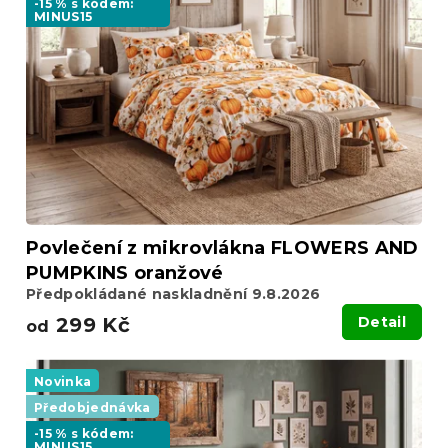
-15 % s kódem:
MINUS15
Povlečení z mikrovlákna FLOWERS AND
PUMPKINS oranžové
Předpokládané naskladnění 9.8.2026
299 Kč
Detail
od
Novinka
Předobjednávka
-15 % s kódem:
MINUS15