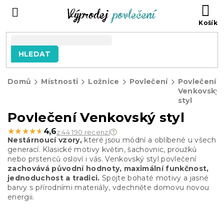
Přejít
NÁ
na
KO
obsah
HLEDAT
Domů
Místnosti
Ložnice
Povlečení
Povlečení
Venkovský
styl
Povlečení Venkovský styl
★★★★★
★★★★★
4,6
z 44 190 recenzí
Nestárnoucí vzory,
které jsou módní a oblíbené u všech
generací. Klasické motivy květin, šachovnic, proužků
nebo prstenců osloví i vás. Venkovský styl povlečení
zachovává původní hodnoty, maximální funkčnost,
jednoduchost a tradici.
Spojte bohaté motivy a jasné
barvy s přírodními materiály, vdechněte domovu novou
energii.