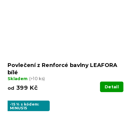
Povlečení z Renforcé bavlny LEAFORA
bílé
Skladem
(>10 ks)
399 Kč
Detail
od
-15 % s kódem:
MINUS15