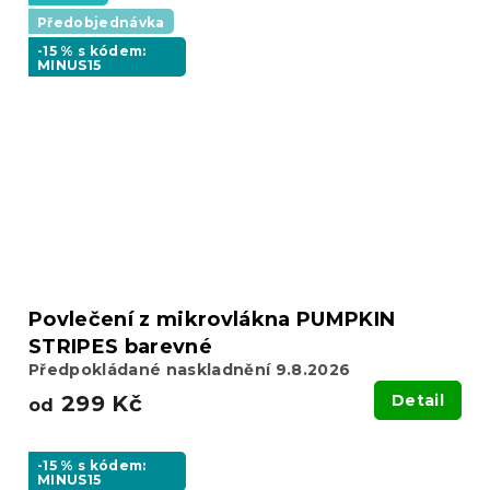
Předobjednávka
-15 % s kódem:
MINUS15
Povlečení z mikrovlákna PUMPKIN
STRIPES barevné
Předpokládané naskladnění 9.8.2026
299 Kč
Detail
od
-15 % s kódem:
MINUS15