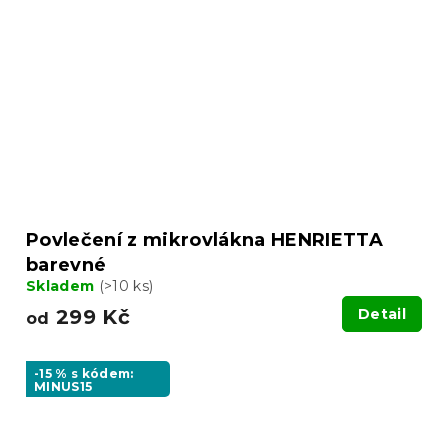
Povlečení z mikrovlákna HENRIETTA
barevné
Skladem
(>10 ks)
299 Kč
Detail
od
-15 % s kódem:
MINUS15