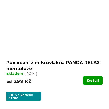
Povlečení z mikrovlákna PANDA RELAX
mentolové
Skladem
(>10 ks)
299 Kč
Detail
od
-10 % s kódem:
BTS10