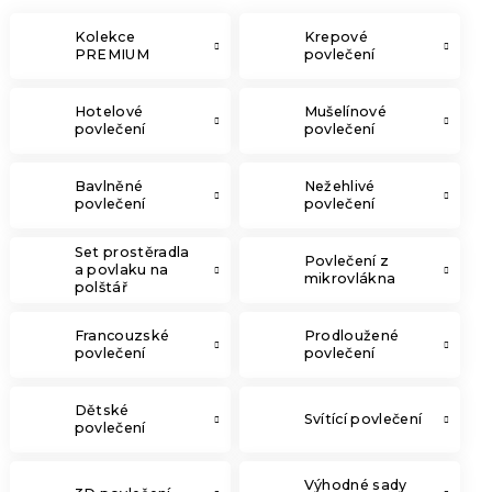
Kolekce
Krepové
PREMIUM
povlečení
Hotelové
Mušelínové
povlečení
povlečení
Bavlněné
Nežehlivé
povlečení
povlečení
Set prostěradla
Povlečení z
a povlaku na
mikrovlákna
polštář
Francouzské
Prodloužené
povlečení
povlečení
Dětské
Svítící povlečení
povlečení
Výhodné sady