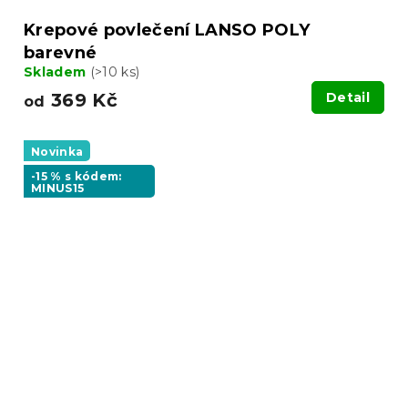
Krepové povlečení LANSO POLY
barevné
Skladem
(>10 ks)
369 Kč
Detail
od
Novinka
-15 % s kódem:
MINUS15