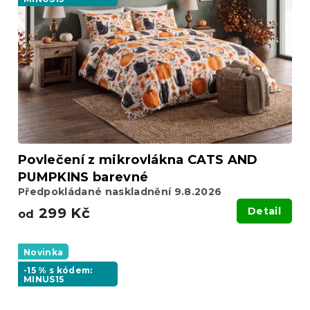
Povlečení z mikrovlákna CATS AND
PUMPKINS barevné
Předpokládané naskladnění 9.8.2026
299 Kč
Detail
od
Novinka
-15 % s kódem:
MINUS15