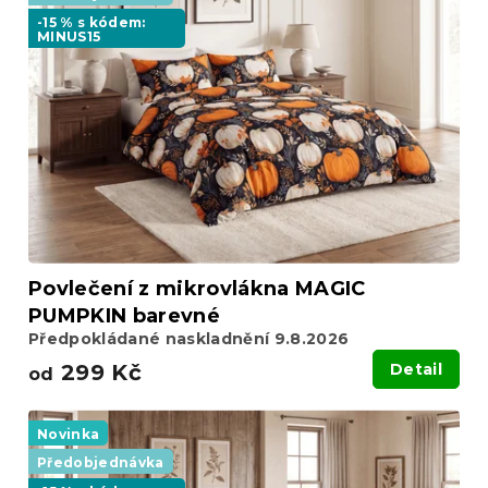
i
d
-15 % s kódem:
s
MINUS15
u
p
k
r
t
o
ů
d
u
k
t
ů
Povlečení z mikrovlákna MAGIC
PUMPKIN barevné
Předpokládané naskladnění 9.8.2026
299 Kč
Detail
od
Novinka
Předobjednávka