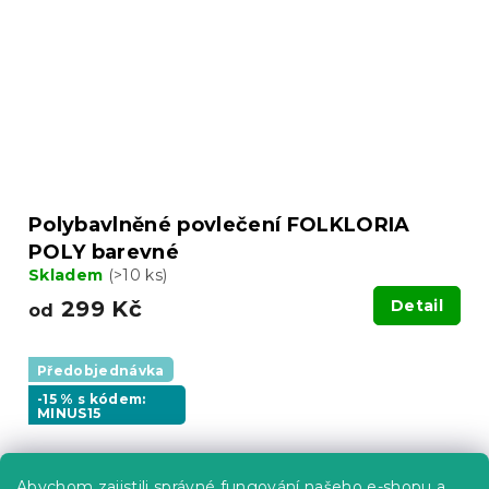
Polybavlněné povlečení FOLKLORIA
POLY barevné
Skladem
(>10 ks)
299 Kč
Detail
od
Předobjednávka
-15 % s kódem:
MINUS15
Abychom zajistili správné fungování našeho e-shopu a