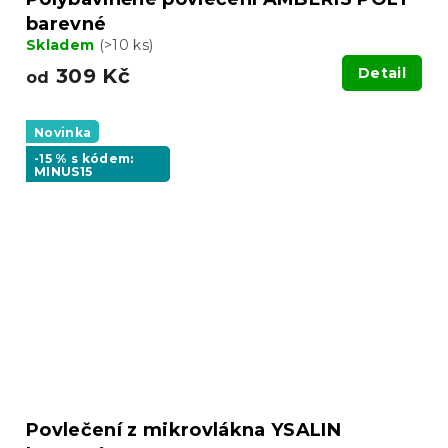
barevné
Skladem
(>10 ks)
309 Kč
Detail
od
Novinka
-15 % s kódem:
MINUS15
Povlečení z mikrovlákna YSALIN