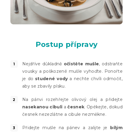
Postup přípravy
Nejdříve důkladně
očistěte mušle
, odstraňte
vousky a poškozené mušle vyhoďte. Ponořte
je do
studené vody
a nechte chvíli odmočit,
aby se zbavily písku.
Na pánvi rozehřejte olivový olej a přidejte
nasekanou cibuli
a
česnek
. Opékejte, dokud
česnek nezezlátne a cibule nezměkne.
Přidejte mušle na pánev a zalijte je
bílým