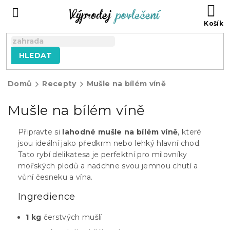
Přejít
NÁ
na
KO
obsah
HLEDAT
Domů
Recepty
Mušle na bílém víně
Mušle na bílém víně
Připravte si
lahodné mušle na bílém víně
, které
jsou ideální jako předkrm nebo lehký hlavní chod.
Tato rybí delikatesa je perfektní pro milovníky
mořských plodů a nadchne svou jemnou chutí a
vůní česneku a vína.
Ingredience
1 kg
čerstvých mušlí