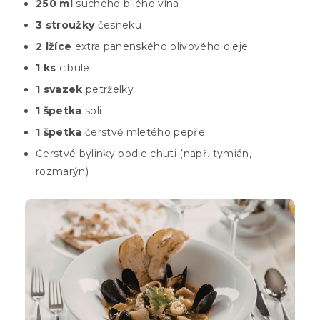
250 ml
suchého bílého vína
3 stroužky
česneku
2 lžíce
extra panenského olivového oleje
1 ks
cibule
1 svazek
petrželky
1 špetka
soli
1 špetka
čerstvě mletého pepře
Čerstvé bylinky podle chuti (např. tymián,
rozmarýn)