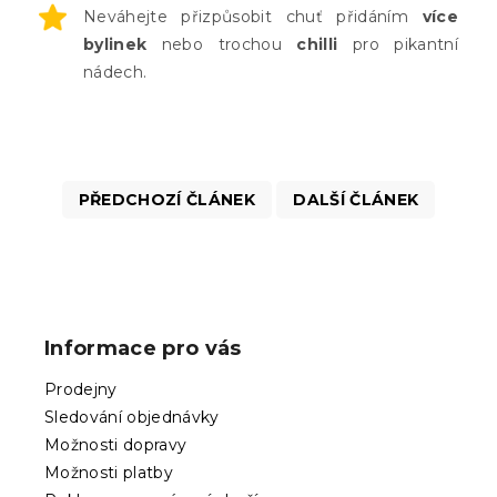
Neváhejte přizpůsobit chuť přidáním
více
bylinek
nebo trochou
chilli
pro pikantní
nádech.
PŘEDCHOZÍ ČLÁNEK
DALŠÍ ČLÁNEK
Z
á
p
Informace pro vás
a
t
Prodejny
í
Sledování objednávky
Možnosti dopravy
Možnosti platby