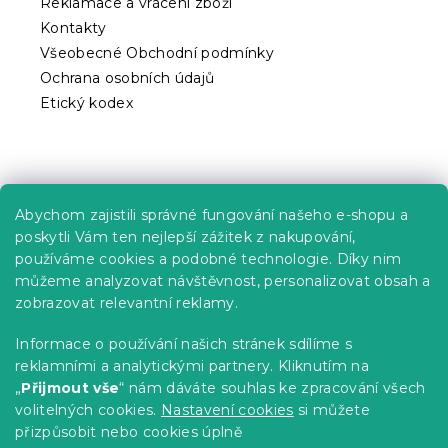
Reklamace a vrácení zboží
Kontakty
Všeobecné Obchodní podmínky
Ochrana osobních údajů
Etický kodex
Praktické informace
Abychom zajistili správné fungování našeho e-shopu a
Kariéra
poskytli Vám ten nejlepší zážitek z nakupování,
používáme cookies a podobné technologie. Díky nim
Poptávky a B2B spolupráce
můžeme analyzovat návštěvnost, personalizovat obsah a
zobrazovat relevantní reklamy.
Proč se u nás registrovat?
Věrnostní program - Sleva až 10 %
Informace o používání našich stránek sdílíme s
reklamními a analytickými partnery. Kliknutím na
Návody
„
Přijmout vše
“ nám dáváte souhlas ke zpracování všech
Tabulky velikostí
volitelných cookies.
Nastavení cookies
si můžete
přizpůsobit nebo cookies úplně
Blog