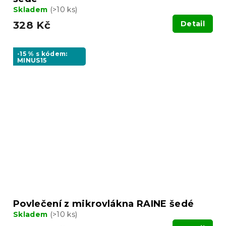
Skladem
(>10 ks)
328 Kč
Detail
-15 % s kódem:
MINUS15
Povlečení z mikrovlákna RAINE šedé
Skladem
(>10 ks)