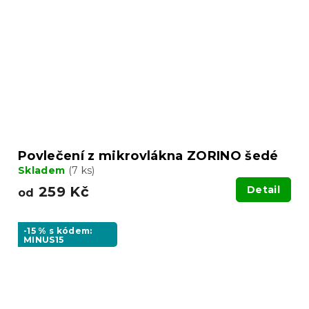
Povlečení z mikrovlákna ZORINO šedé
Skladem
(7 ks)
259 Kč
Detail
od
-15 % s kódem:
MINUS15