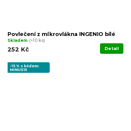
Povlečení z mikrovlákna INGENIO bílé
Skladem
(>10 ks)
252 Kč
Detail
-15 % s kódem:
MINUS15