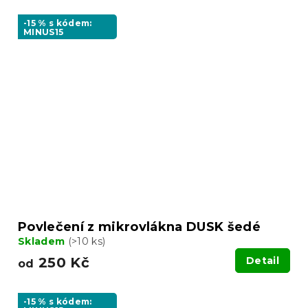
-15 % s kódem:
MINUS15
Povlečení z mikrovlákna DUSK šedé
Skladem
(>10 ks)
250 Kč
Detail
od
-15 % s kódem: