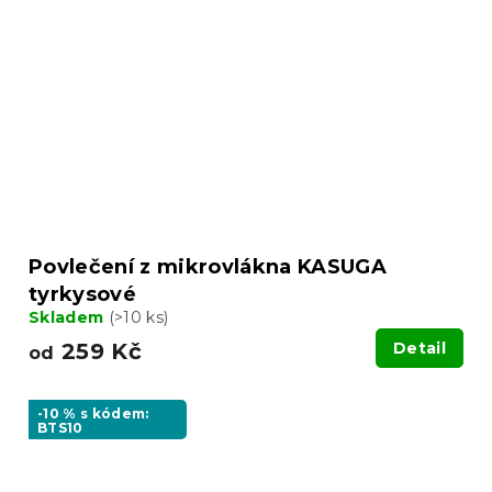
Povlečení z mikrovlákna KASUGA
tyrkysové
Skladem
(>10 ks)
259 Kč
Detail
od
-10 % s kódem:
BTS10