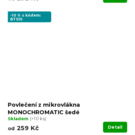
-10 % s kódem:
BTS10
Povlečení z mikrovlákna
MONOCHROMATIC šedé
Skladem
(>10 ks)
259 Kč
Detail
od