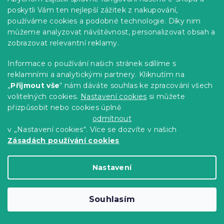
poskytli Vám ten nejlepší zážitek z nakupování,
používáme cookies a podobné technologie. Díky nim
můžeme analyzovat návštěvnost, personalizovat obsah a
Bavlněné povlečení GOLDEN STARS
zobrazovat relevantní reklamy.
šedé
Informace o používání našich stránek sdílíme s
Skladem
(>10 ks)
reklamními a analytickými partnery. Kliknutím na
299 Kč
Detail
„
Přijmout vše
“ nám dáváte souhlas ke zpracování všech
volitelných cookies.
Nastavení cookies
si můžete
přizpůsobit nebo cookies úplně
-15 % s kódem:
MINUS15
odmítnout
v „Nastavení cookies“. Více se dozvíte v našich
Zásadách používání cookies
Nastavení
Souhlasím