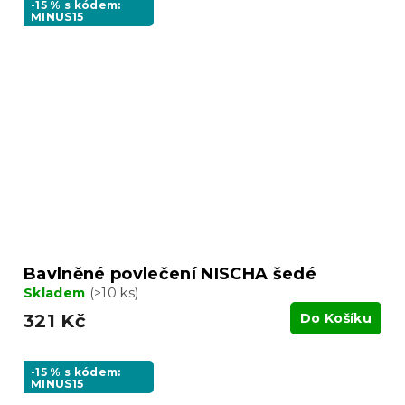
-15 % s kódem:
MINUS15
Bavlněné povlečení NISCHA šedé
Skladem
(>10 ks)
321 Kč
Do Košíku
-15 % s kódem:
MINUS15