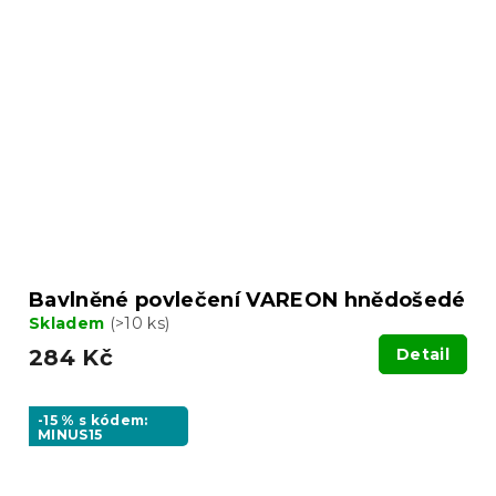
Bavlněné povlečení VAREON hnědošedé
Skladem
(>10 ks)
284 Kč
Detail
-15 % s kódem:
MINUS15