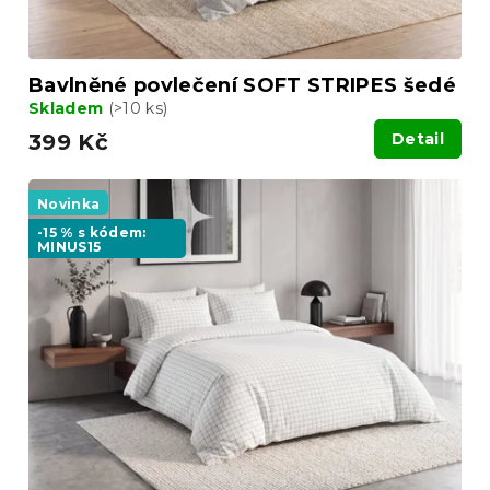
Bavlněné povlečení SOFT STRIPES šedé
Skladem
(>10 ks)
399 Kč
Detail
Novinka
-15 % s kódem:
MINUS15