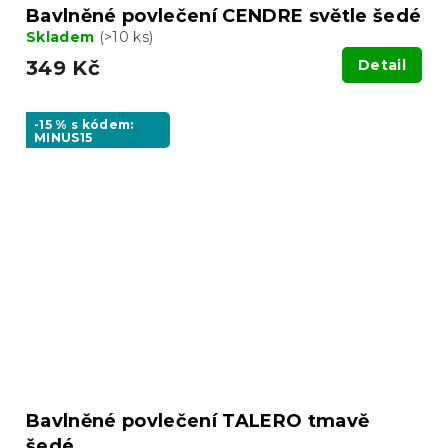
Bavlněné povlečení CENDRE světle šedé
Skladem
(>10 ks)
349 Kč
Detail
-15 % s kódem:
MINUS15
Bavlněné povlečení TALERO tmavě
šedé