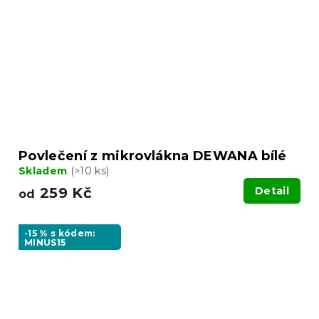
Povlečení z mikrovlákna DEWANA bílé
Skladem
(>10 ks)
259 Kč
Detail
od
-15 % s kódem:
MINUS15