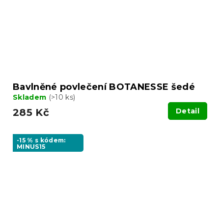
Bavlněné povlečení BOTANESSE šedé
Skladem
(>10 ks)
285 Kč
Detail
-15 % s kódem:
MINUS15