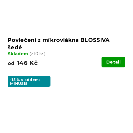
Povlečení z mikrovlákna BLOSSIVA
šedé
Skladem
(>10 ks)
146 Kč
Detail
od
-15 % s kódem:
MINUS15