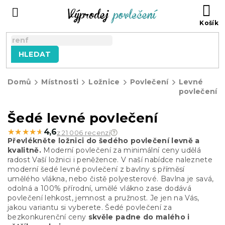
Přejít
NÁ
na
KO
obsah
HLEDAT
Domů
Místnosti
Ložnice
Povlečení
Levné
povlečení
Šedé levné povlečení
★★★★★
★★★★★
4,6
z 21 006 recenzí
Převlékněte ložnici do šedého povlečení levně a
kvalitně.
Moderní povlečení za minimální ceny udělá
radost Vaší ložnici i peněžence. V naší nabídce naleznete
moderní šedé levné povlečení z bavlny s příměsí
umělého vlákna, nebo čistě polyesterové. Bavlna je savá,
odolná a 100% přírodní, umělé vlákno zase dodává
povlečení lehkost, jemnost a pružnost. Je jen na Vás,
jakou variantu si vyberete. Šedé povlečení za
bezkonkurenční ceny
skvěle padne do malého i