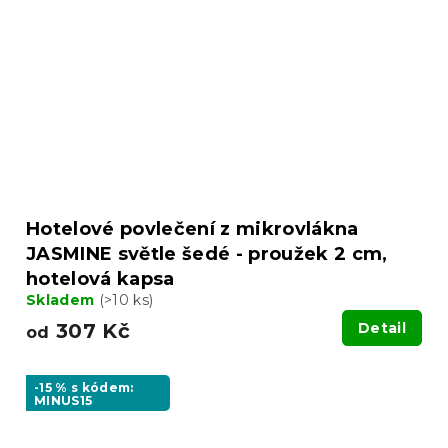
Hotelové povlečení z mikrovlákna
JASMINE světle šedé - proužek 2 cm,
hotelová kapsa
Skladem
(>10 ks)
307 Kč
Detail
od
-15 % s kódem:
MINUS15