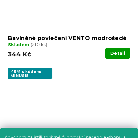
Bavlněné povlečení VENTO modrošedé
Skladem
(>10 ks)
344 Kč
Detail
-15 % s kódem:
MINUS15
Abychom zajistili správné fungování našeho e-shopu a