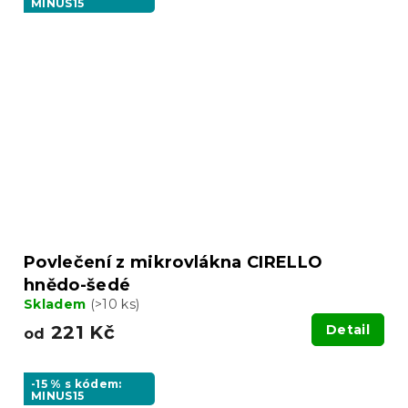
MINUS15
Povlečení z mikrovlákna CIRELLO
hnědo-šedé
Skladem
(>10 ks)
221 Kč
Detail
od
-15 % s kódem:
MINUS15