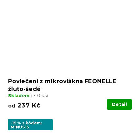
Povlečení z mikrovlákna FEONELLE
žluto-šedé
Skladem
(>10 ks)
237 Kč
Detail
od
-15 % s kódem:
MINUS15