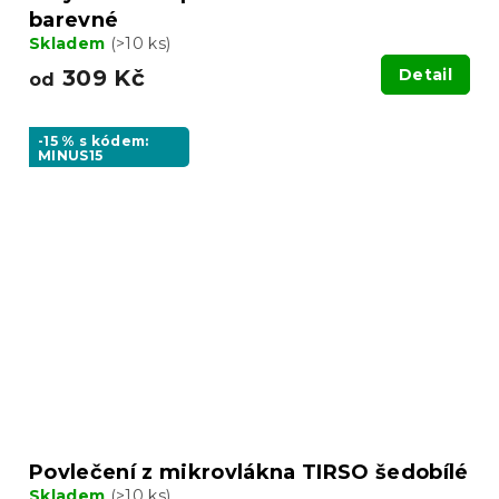
barevné
Skladem
(>10 ks)
309 Kč
Detail
od
-15 % s kódem:
MINUS15
Povlečení z mikrovlákna TIRSO šedobílé
Skladem
(>10 ks)