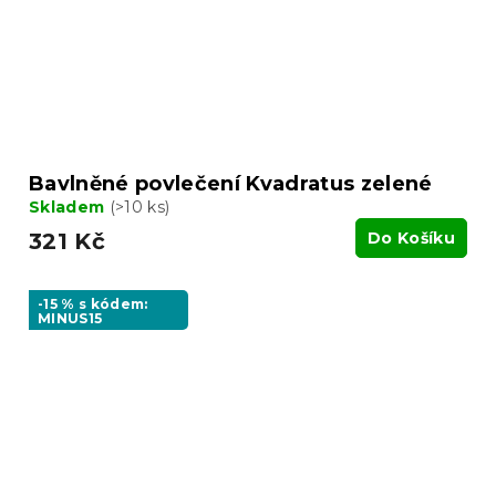
Bavlněné povlečení Kvadratus zelené
Skladem
(>10 ks)
321 Kč
Do Košíku
-15 % s kódem:
MINUS15