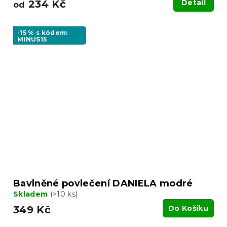
234 Kč
Detail
od
-15 % s kódem:
MINUS15
Bavlněné povlečení DANIELA modré
Skladem
(>10 ks)
349 Kč
Do Košíku