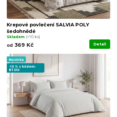
t
ů
Krepové povlečení SALVIA POLY
šedohnědé
Skladem
(>10 ks)
369 Kč
Detail
od
Novinka
-10 % s kódem:
BTS10