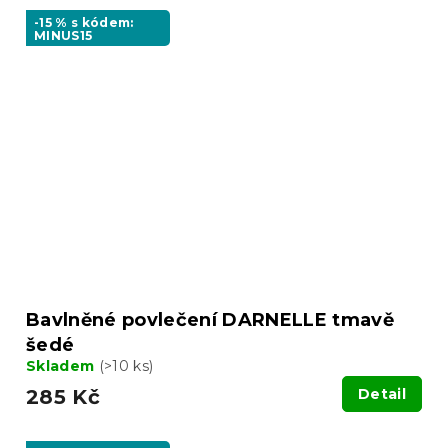
-15 % s kódem:
MINUS15
Bavlněné povlečení DARNELLE tmavě
šedé
Skladem
(>10 ks)
285 Kč
Detail