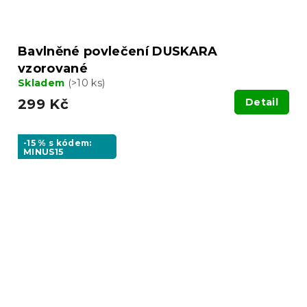
Bavlněné povlečení DUSKARA
vzorované
Skladem
(>10 ks)
299 Kč
Detail
-15 % s kódem:
MINUS15