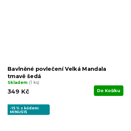
Bavlněné povlečení Velká Mandala
tmavě šedá
Skladem
(1 ks)
349 Kč
Do Košíku
-15 % s kódem:
MINUS15