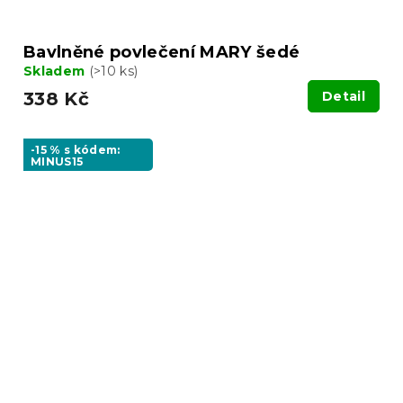
Bavlněné povlečení MARY šedé
Skladem
(>10 ks)
338 Kč
Detail
-15 % s kódem:
MINUS15