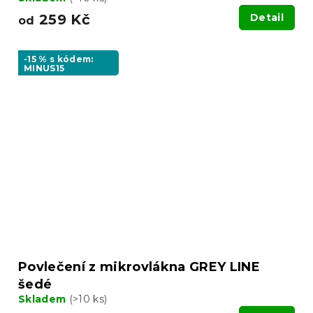
259 Kč
Detail
od
-15 % s kódem:
MINUS15
Povlečení z mikrovlákna GREY LINE
šedé
Skladem
(>10 ks)