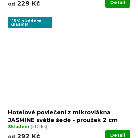
229 Kč
Detail
od
-15 % s kódem:
MINUS15
Hotelové povlečení z mikrovlákna
JASMINE světle šedé - proužek 2 cm
Skladem
(>10 ks)
292 Kč
Detail
od