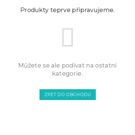
Produkty teprve připravujeme.
Můžete se ale podívat na ostatní
kategorie.
ZPĚT DO OBCHODU
Z
á