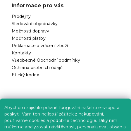
p
Informace pro vás
a
t
Prodejny
í
Sledování objednávky
Možnosti dopravy
Možnosti platby
Reklamace a vrácení zboží
Kontakty
Všeobecné Obchodní podmínky
Ochrana osobních údajů
Etický kodex
Praktické informace
Abychom zajistili správné fungování našeho e-shopu a
Kariéra
poskytli Vám ten nejlepší zážitek z nakupování,
používáme cookies a podobné technologie. Díky nim
Poptávky a B2B spolupráce
můžeme analyzovat návštěvnost, personalizovat obsah a