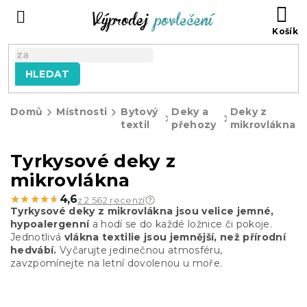
Přejít
NÁ
na
KO
obsah
HLEDAT
Domů
Místnosti
Bytový
Deky a
Deky z
textil
přehozy
mikrovlákna
Tyrkysové deky z
mikrovlákna
★★★★★
★★★★★
4,6
z 2 562 recenzí
Tyrkysové deky z mikrovlákna jsou velice jemné,
hypoalergenní
a hodí se do každé ložnice či pokoje.
Jednotlivá
vlákna textilie jsou jemnější, než přírodní
hedvábí.
Vyčarujte jedinečnou atmosféru,
zavzpomínejte na letní dovolenou u moře.