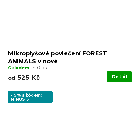
Mikroplyšové povlečení FOREST
ANIMALS vínové
Skladem
(>10 ks)
525 Kč
Detail
od
-15 % s kódem:
MINUS15