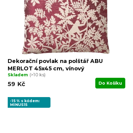
Dekorační povlak na polštář ABU
MERLOT 45x45 cm, vínový
Skladem
(>10 ks)
59 Kč
Do Košíku
-15 % s kódem:
MINUS15