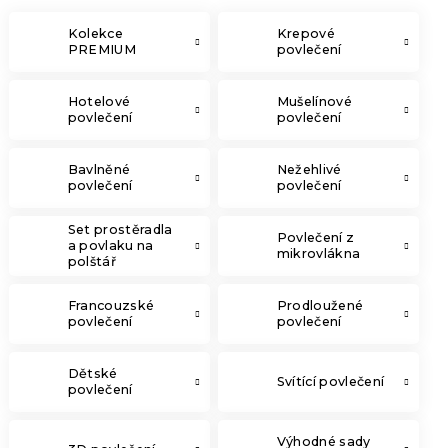
Kolekce
Krepové
PREMIUM
povlečení
Hotelové
Mušelínové
povlečení
povlečení
Bavlněné
Nežehlivé
povlečení
povlečení
Set prostěradla
Povlečení z
a povlaku na
mikrovlákna
polštář
Francouzské
Prodloužené
povlečení
povlečení
Dětské
Svítící povlečení
povlečení
Výhodné sady