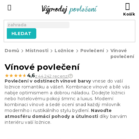
Přejít
NÁ
na
KO
obsah
HLEDAT
Domů
Místnosti
Ložnice
Povlečení
Vínové
povlečení
Vínové povlečení
★★★★★
★★★★★
4,6
z 44 242 recenzí
Povlečení v odstínech vínové barvy
vnese do vaší
ložnice romantiku a vášeň. Kombinace vínové a bílé vás
nabije optimismem a dobrou náladou. Dodejte ložnici
nebo hotelovému pokoji šmrnc a luxus. Moderní
kombinaci vínové a šedé ocení snad každý milovník
moderního i rustikálního stylu bydlení.
Navoďte
atmosféru domácí pohody a útulnosti
díky barvám
interiéru vaší ložnice.