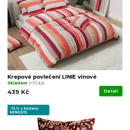
i
d
s
u
p
k
r
t
o
ů
d
u
k
t
ů
Krepové povlečení LINIE vínové
Skladem
(>10 ks)
439 Kč
Detail
-15 % s kódem:
MINUS15