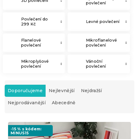
3D povlečení
povlečení
Povlečení do
Levné povlečení
299 Kč
Flanelové
Mikroflanelové
povlečení
povlečení
Mikroplyšové
Vánoční
povlečení
povlečení
Ř
a
Doporučujeme
Nejlevnější
Nejdražší
z
Nejprodávanější
Abecedně
e
n
í
V
p
ý
-15 % s kódem:
r
MINUS15
p
o