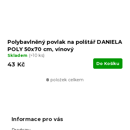
Polybavlněný povlak na polštář DANIELA
POLY 50x70 cm, vínový
Skladem
(>10 ks)
43 Kč
Do Košíku
8
položek celkem
O
v
l
á
Z
d
á
a
p
c
Informace pro vás
í
a
p
t
Prodejny