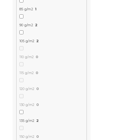
85 g/m2
1
90 g/m2
2
Bavlněné po
105 g/m2
2
CALMORA h
Skladem
(>10 k
110 g/m2
0
309 Kč
od
115 g/m2
0
-15 % s kódem:
120 g/m2
0
MINUS15
130 g/m2
0
135 g/m2
2
150 g/m2
0