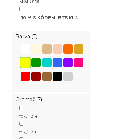
MINUS15
-10 % S KÓDEM: BTS10
4
Barva
?
Povlečení z
YELLOW ROS
Skladem
(>10 k
207 Kč
od
Gramáž
?
-15 % s kódem:
MINUS15
70 g/m2
4
75 g/m2
1