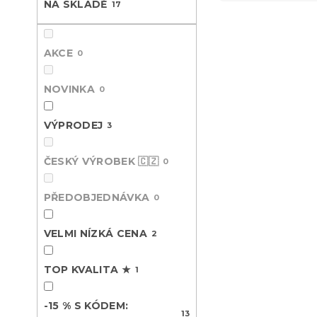
NA SKLADĚ
e
17
n
V
n
e
ý
í
l
-15 % s kódem:
p
p
AKCE
0
MINUS15
i
r
s
o
NOVINKA
0
p
d
r
u
VÝPRODEJ
3
o
k
d
t
u
ČESKÝ VÝROBEK 🇨🇿
ů
0
k
t
PŘEDOBJEDNÁVKA
Krepové po
0
ů
TREEVELLA 
Skladem
(>10 k
VELMI NÍZKÁ CENA
2
369 Kč
od
TOP KVALITA ★
1
-15 % S KÓDEM:
-15 % s kódem:
13
MINUS15