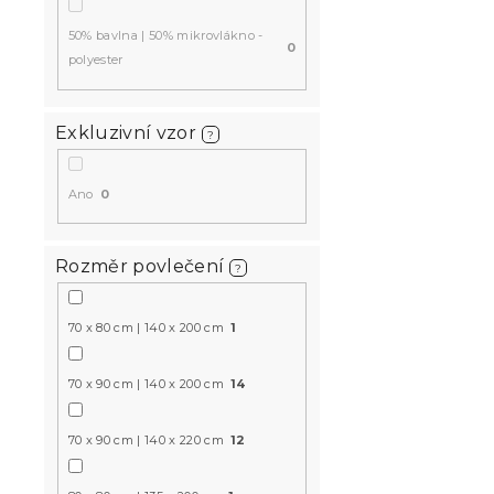
50% bavlna | 50% mikrovlákno -
0
polyester
Exkluzivní vzor
?
Ano
0
Rozměr povlečení
?
70 x 80 cm | 140 x 200 cm
1
70 x 90 cm | 140 x 200 cm
14
70 x 90 cm | 140 x 220 cm
12