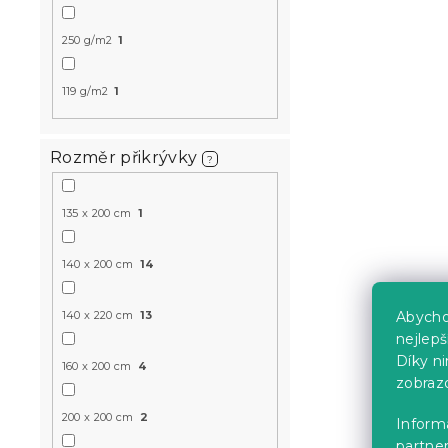
250 g/m2
1
Flanelové p
mikrovlákn
Skladem
(>10 k
119 g/m2
1
304 Kč
od
Rozměr přikrývky
?
Velmi nízká ce
135 x 200 cm
1
-10 % s kódem:
BTS10
140 x 200 cm
14
140 x 220 cm
13
Abycho
nejlep
Díky n
160 x 200 cm
4
zobraz
Povlečení z
200 x 200 cm
2
Informa
ANIMALS m
partner