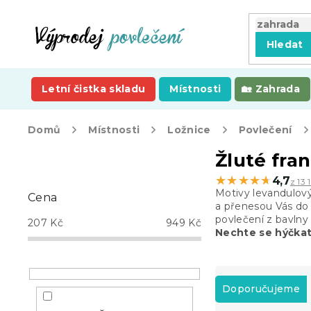
Přejít
na
obsah
Hledat
Letní čistka skladu
Místnosti
Zahrada
Domů
Místnosti
Ložnice
Povlečení
P
Žluté fra
o
★★★★★
★★★★★
4,7
z 13 
s
Motivy levandulový
Cena
t
a přenesou Vás do s
r
povlečení z bavlny
207
Kč
949
Kč
a
Nechte se hýčka
n
n
Ř
í
a
Doporučujeme
p
z
a