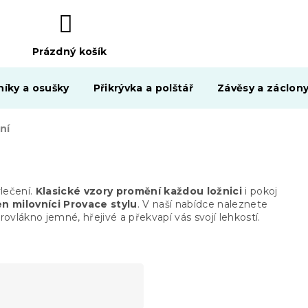
Prázdný košík
NÁKUPNÍ
KOŠÍK
níky a osušky
Přikrývka a polštář
Závěsy a záclon
ní
lečení.
Klasické vzory promění každou ložnici
i pokoj
en milovníci Provace stylu
.
V naší nabídce naleznete
krovlákno jemné, hřejivé a
překvapí vás svojí lehkostí
.