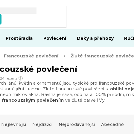
Prostěradla
Povlečení
Deky a přehozy
Ruč
Francouzské povlečení
Žluté francouzské povleče
ncouzské povlečení
124 recenzí
ch lánů, květin a ornamentů jsou typické pro francouzské pov
lunné jižní Francie. Žluté francouzské povlečení si
oblíbí nej
 nebo mikrovlákna. Bavlna je savá, odolná a 100% přírodní, mi
t francouzským povlečením
ve žluté barvě i Vy.
Nejlevnější
Nejdražší
Nejprodávanější
Abecedně