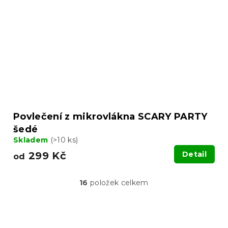
Povlečení z mikrovlákna SCARY PARTY
šedé
Skladem
(>10 ks)
299 Kč
Detail
od
16
položek celkem
O
v
l
á
Z
d