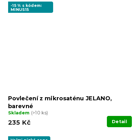
-15 % s kódem:
MINUS15
Povlečení z mikrosaténu JELANO,
barevné
Skladem
(>10 ks)
235 Kč
Detail