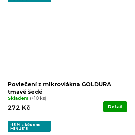
Povlečení z mikrovlákna GOLDURA
tmavě šedé
Skladem
(>10 ks)
272 Kč
Detail
-15 % s kódem:
MINUS15