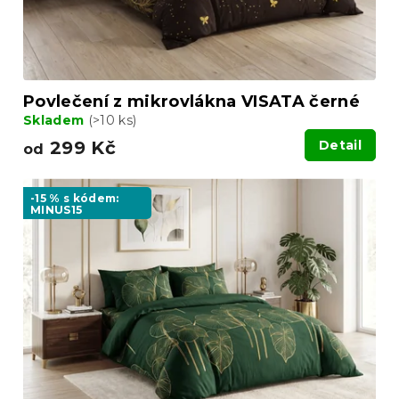
k
t
ů
Povlečení z mikrovlákna VISATA černé
Skladem
(>10 ks)
299 Kč
Detail
od
-15 % s kódem:
MINUS15