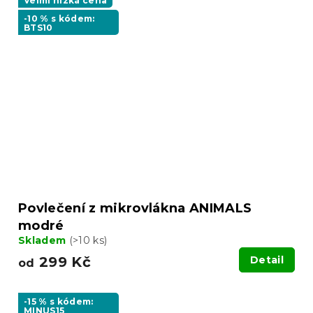
Velmi nízká cena
-10 % s kódem:
BTS10
Povlečení z mikrovlákna ANIMALS
modré
Skladem
(>10 ks)
299 Kč
Detail
od
-15 % s kódem:
MINUS15