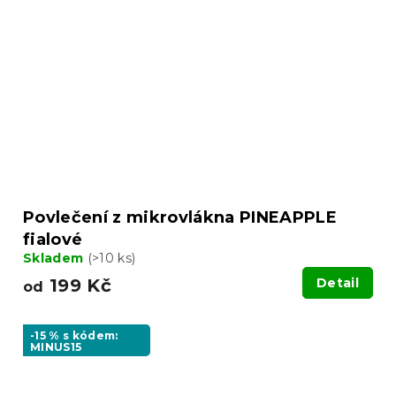
Povlečení z mikrovlákna PINEAPPLE
fialové
Skladem
(>10 ks)
199 Kč
Detail
od
-15 % s kódem:
MINUS15