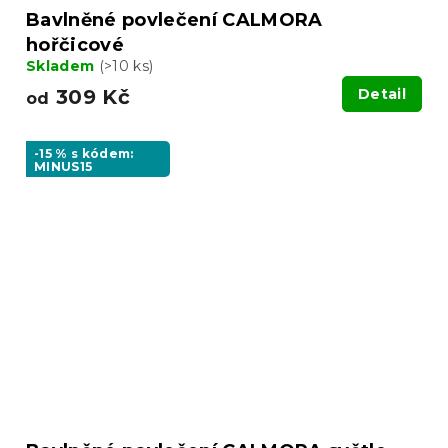
Bavlněné povlečení CALMORA
hořčicové
Skladem
(>10 ks)
309 Kč
Detail
od
-15 % s kódem:
MINUS15