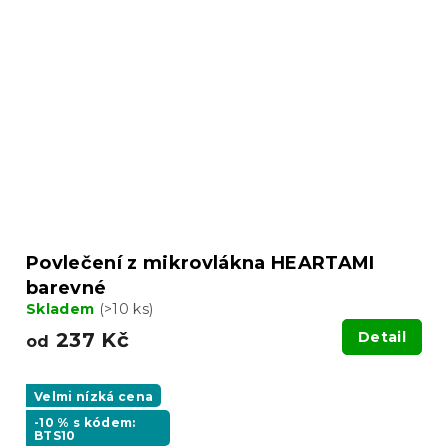
Povlečení z mikrovlákna HEARTAMI
barevné
Skladem
(>10 ks)
237 Kč
Detail
od
Velmi nízká cena
-10 % s kódem:
BTS10