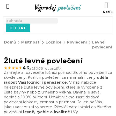
Přejít
NÁ
na
KO
obsah
HLEDAT
Domů
Místnosti
Ložnice
Povlečení
Levné
povlečení
Žluté levné povlečení
★★★★★
★★★★★
4,6
z 21 006 recenzí
Zahřejte a rozveselte ložnici pomocí žlutého povlečení za
skvělé ceny. Kvalitní povlečení za minimální ceny
udělá
radost Vaší ložnici i peněžence.
V naší nabídce
naleznete žluté levné povlečení, které je vyrobené z
čisté bavlny nebo z umělého vlákna. Bavlna je savá,
odolná a 100% přírodní. Umělé vlákno zase dodává
povlečení lehkost, jemnost a pružnost. Je jen na Vás,
jakou variantu si vyberete. Převlékněte ložnici do žlutého
povlečení
levně, rychle a kvalitně
i Vy.