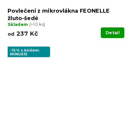
Povlečení z mikrovlákna FEONELLE
žluto-šedé
Skladem
(>10 ks)
237 Kč
Detail
od
-15 % s kódem:
MINUS15