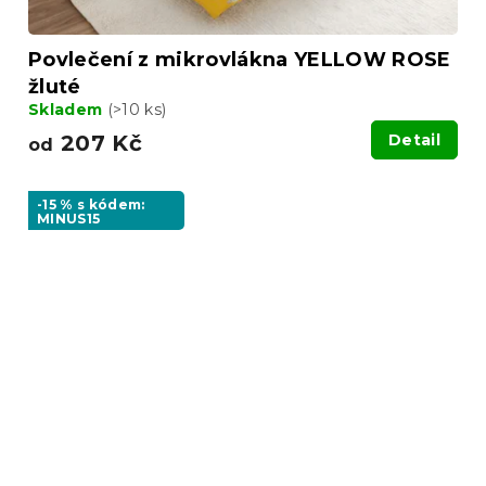
Povlečení z mikrovlákna YELLOW ROSE
žluté
Skladem
(>10 ks)
207 Kč
Detail
od
-15 % s kódem:
MINUS15