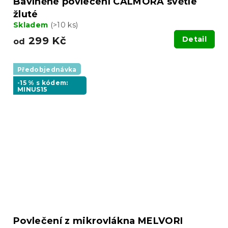
Bavlněné povlečení CALMORA světle
žluté
Skladem
(>10 ks)
299 Kč
Detail
od
Předobjednávka
-15 % s kódem:
MINUS15
Povlečení z mikrovlákna MELVORI