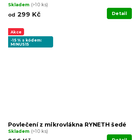
Skladem
(>10 ks)
299 Kč
Detail
od
Akce
-15 % s kódem:
MINUS15
Povlečení z mikrovlákna RYNETH šedé
Skladem
(>10 ks)