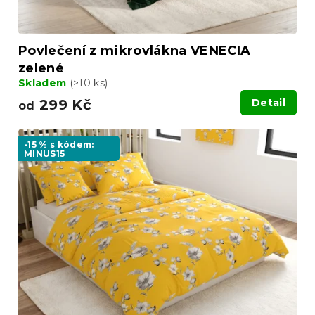
Povlečení z mikrovlákna VENECIA
zelené
Skladem
(>10 ks)
299 Kč
Detail
od
-15 % s kódem:
MINUS15