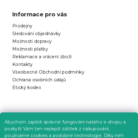
á
a
p
c
Informace pro vás
í
a
p
t
Prodejny
r
í
v
Sledování objednávky
k
Možnosti dopravy
y
Možnosti platby
v
ý
Reklamace a vrácení zboží
p
Kontakty
i
Všeobecné Obchodní podmínky
s
Ochrana osobních údajů
u
Etický kodex
Praktické informace
Abychom zajistili správné fungování našeho e-shopu a
Kariéra
poskytli Vám ten nejlepší zážitek z nakupování,
používáme cookies a podobné technologie. Díky nim