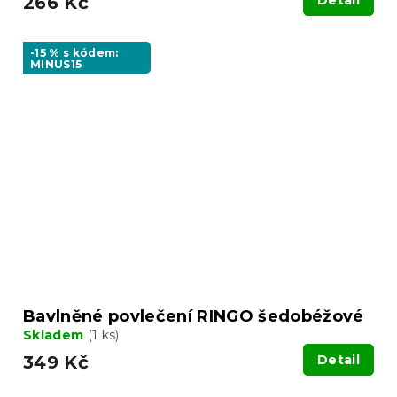
266 Kč
Detail
-15 % s kódem:
MINUS15
Bavlněné povlečení RINGO šedobéžové
Skladem
(1 ks)
349 Kč
Detail