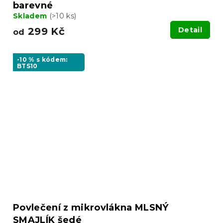
barevné
Skladem
(>10 ks)
299 Kč
Detail
od
-10 % s kódem:
BTS10
Povlečení z mikrovlákna MLSNÝ
SMAJLÍK šedé