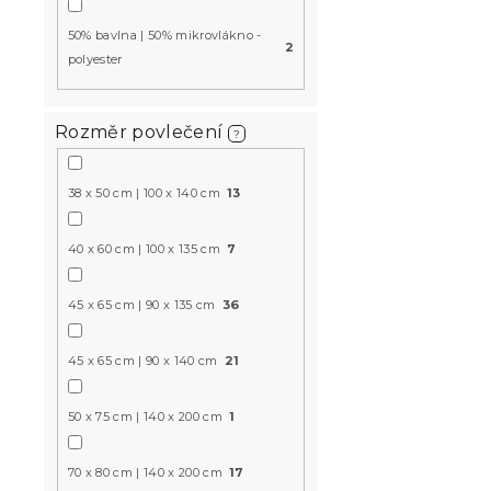
50% bavlna | 50% mikrovlákno -
2
polyester
Bavlněné po
Rozměr povlečení
?
postýlky T
barevné
38 x 50 cm | 100 x 140 cm
13
Skladem
(>10 k
149 Kč
40 x 60 cm | 100 x 135 cm
7
45 x 65 cm | 90 x 135 cm
36
Novinka
-15 % s kódem:
MINUS15
45 x 65 cm | 90 x 140 cm
21
50 x 75 cm | 140 x 200 cm
1
70 x 80 cm | 140 x 200 cm
17