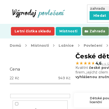
Přejít
na
obsah
Hledat
Letní čistka skladu
Místnosti
Zahrada
Domů
Místnosti
Ložnice
Povlečení
P
České dět
o
★★★★★
★★★★★
4,6
z 4 1
s
Kvalitní
české povl
Cena
t
firem, jejíchž cíl
r
vyhlášenou zručn
22
Kč
949
Kč
a
n
n
í
Dětské pov
licenční
p
a