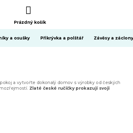
Prázdný košík
NÁKUPNÍ
KOŠÍK
níky a osušky
Přikrývka a polštář
Závěsy a záclon
 pokoj a vytvořte dokonalý domov s výrobky od českých
samozřejmostí.
Zlaté české ručičky
prokazují svoji