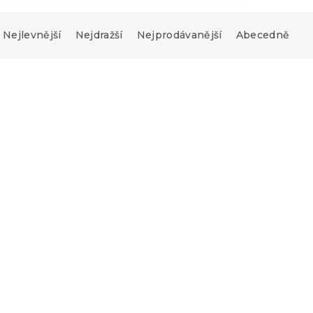
Nejlevnější
Nejdražší
Nejprodávanější
Abecedně
Novinka
-15 % s kódem:
MINUS15
lštář z
Povlak na polštář z
na BOHO MOON
mikrovlákna PANDA RE
krémový
45x45 cm, mentolový
Skladem
(>10 ks)