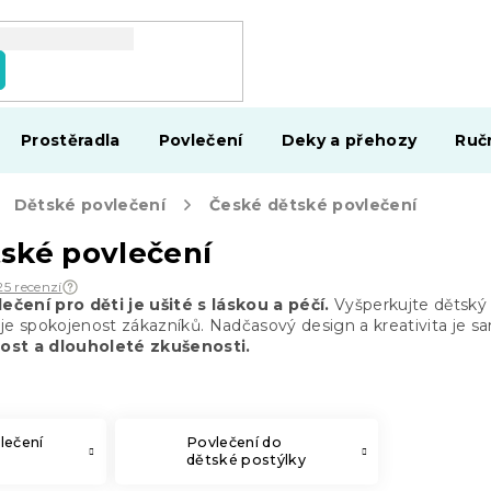
Prostěradla
Povlečení
Deky a přehozy
Ruč
Dětské povlečení
České dětské povlečení
ské povlečení
25 recenzí
ečení pro děti je ušité s láskou a péčí.
Vyšperkujte dětský
em je spokojenost zákazníků. Nadčasový design a kreativita je 
ost a dlouholeté zkušenosti.
lečení
Povlečení do
dětské postýlky