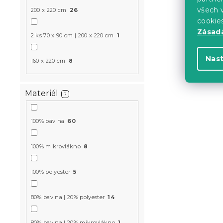
všech v
Novinka
200 x 220 cm
26
cookie
-15 % s kódem:
MINUS15
Zásadá
2 ks 70 x 90 cm | 200 x 220 cm
1
Nas
160 x 220 cm
8
Materiál
?
Bavlněný po
100% bavlna
60
DIGGERO 40
100% mikrovlákno
8
Skladem
(>10 k
39 Kč
100% polyester
5
80% bavlna | 20% polyester
14
Novinka
-15 % s kódem:
80% bavlna | 20% mikrovlákno
1