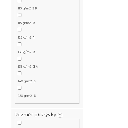
59 Kč
110 g/m2
58
115 g/m2
9
Novinka
Předobjednávk
125 g/m2
1
130 g/m2
3
135 g/m2
34
140 g/m2
5
Povlak na po
mikrovlákn
250 g/m2
3
PUMPKINS 5
barevný
Předpokládané
Rozměr přikrývky
?
9.8.2026