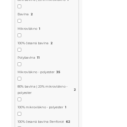
MINUS15
Bavlna
2
Mikrovlákno
1
100% česaná bavlna
2
Povlečení z
Polybavlna
11
SWAN CLOU
Skladem
(>10 k
Mikrovlákno - polyester
35
339 Kč
80% bavlna | 20% mikrovlákno -
2
polyester
Novinka
-15 % s kódem:
MINUS15
100% mikrovlákno - polyester
1
100% česaná bavlna Renforcé
62