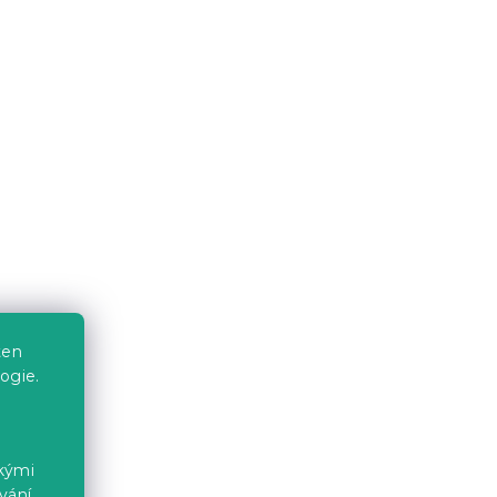
339 Kč
Novinka
-15 % s kódem:
MINUS15
avlny
Bavlněný povlak na polštář
ANIMORA 40x60 cm, barevný
ten
ogie.
Skladem
(>10 ks)
39 Kč
ckými
vání