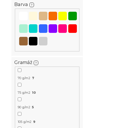
Barva
22 Kč
?
Novinka
Předobjednávk
Gramáž
?
70 g/m2
7
Povlak na po
75 g/m2
10
mikrovlákn
PUMPKINS 4
90 g/m2
5
barevný
Předpokládané
9.8.2026
105 g/m2
9