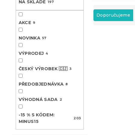
NA SKLADĚ
197
n
Ř
e
a
Doporučujeme
l
z
AKCE
9
e
V
n
NOVINKA
57
ý
í
Novinka
p
p
-15 % s kódem:
i
VÝPRODEJ
r
4
MINUS15
s
o
p
d
ČESKÝ VÝROBEK 🇨🇿
3
r
u
o
k
PŘEDOBJEDNÁVKA
8
d
t
u
ů
VÝHODNÁ SADA
k
2
t
Povlak na po
ů
-15 % S KÓDEM:
mikrovlák
203
MINUS15
45x45 cm, 
Skladem
(4 ks)