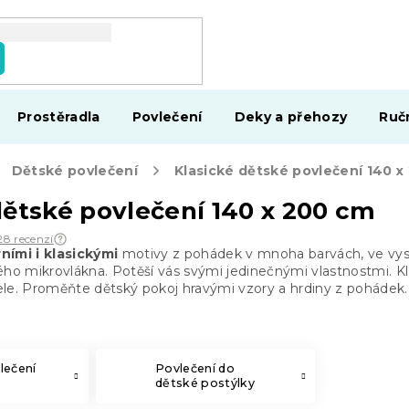
Prostěradla
Povlečení
Deky a přehozy
Ruč
Dětské povlečení
Klasické dětské povlečení 140 x
dětské povlečení 140 x 200 cm
28 recenzí
ími i klasickými
motivy z pohádek v mnoha barvách, ve vysok
ého mikrovlákna. Potěší vás svými jedinečnými vlastnostmi. K
le. Proměňte dětský pokoj hravými vzory a hrdiny z pohádek.
lečení
Povlečení do
dětské postýlky