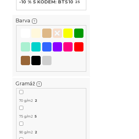
-10 % S KÓDEM: BTS10
25
Barva
Novinka
?
-10 % s kódem:
BTS10
Gramáž
?
Povlečení z
SWAN CLOU
70 g/m2
2
Skladem
(>10 k
339 Kč
75 g/m2
5
90 g/m2
2
Novinka