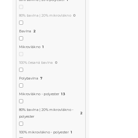
OBLOHA PO
80% bavlna | 20% mikrovlákno
0
Skladem
(>10 k
359 Kč
od
Bavlna
2
Mikrovlákno
1
-10 % s kódem:
BTS10
100% česaná bavlna
0
Polybavlna
7
Mikrovlákno - polyester
13
80% bavlna | 20% mikrovlákno -
2
polyester
Dětské povl
mikrovlákn
100% mikrovlákno - polyester
1
GARDEN ba