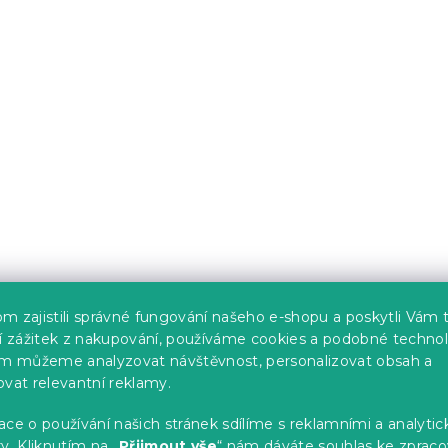
 mikrovlákna
Dětské povlečení z Ren
DS modré
bavlny LITTLE SAFARI
barevné
 naskladnění
Skladem
(>10 ks)
339 Kč
-15 % s kódem:
m zajistili správné fungování našeho e-shopu a poskytli Vám 
MINUS15
ší zážitek z nakupování, používáme cookies a podobné technol
im můžeme analyzovat návštěvnost, personalizovat obsah a
ovat relevantní reklamy.
ce o používání našich stránek sdílíme s reklamními a analyti
y. Kliknutím na „
Přijmout vše
“ nám dáváte souhlas ke zpraco