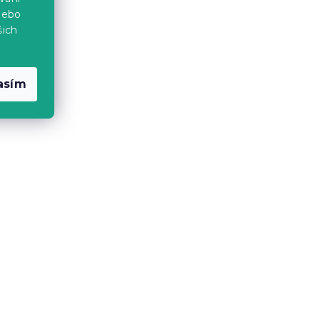
nebo
šich
a
Krepové povlečení
vé
TREEVELLA POLY zelené
asím
Skladem
(>10 ks)
369 Kč
od
-10 % s kódem:
BTS10
a
Dětské povlečení z