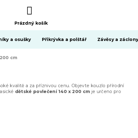
Prázdný košík
NÁKUPNÍ
KOŠÍK
níky a osušky
Přikrývka a polštář
Závěsy a záclon
 200 cm
é kvalitě a za příznivou cenu. Objevte kouzlo přírodní
lasické
dětské povlečení
140 x 200 cm
je určeno pro