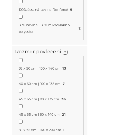
Skladem
(>10 k
100% česaná bavlna Renforcé
9
199 Kč
50% bavlna | 50% mikrovlákno -
2
polyester
-15 % s kódem:
MINUS15
Rozměr povlečení
?
38 x 50 cm | 100 x 140 cm
13
40 x 60 cm | 100 x 135 cm
7
45 x 65 cm | 90 x 135 cm
36
Krepové po
OBLOHA PO
45 x 65 cm | 90 x 140 cm
21
Skladem
(>10 k
50 x 75 cm | 140 x 200 cm
1
359 Kč
od