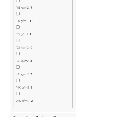
-10 % s kódem:
BTS10
105 g/m2
7
110 g/m2
11
115 g/m2
1
125 g/m2
0
Dětské povl
bavlny CLO
130 g/m2
3
Skladem
(>10 k
339 Kč
135 g/m2
3
140 g/m2
5
Novinka
Předobjednávk
250 g/m2
2
-10 % s kódem:
BTS10