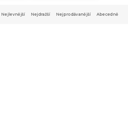
Nejlevnější
Nejdražší
Nejprodávanější
Abecedně
Novinka
-10 % s kódem:
BTS10
 mikrovlákna
Dětské povlečení z Ren
N krémové
bavlny DIGGERO barevn
s)
Skladem
(>10 ks)
339 Kč