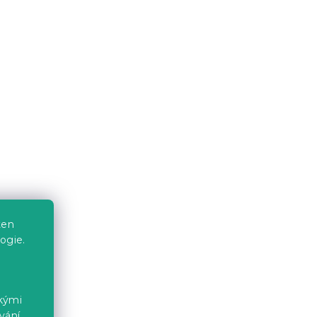
forcé
Krepové povlečení WHITE
SHEEPS POLY šedé
Skladem
(>10 ks)
369 Kč
od
-15 % s kódem:
ten
MINUS15
ogie.
ckými
vání