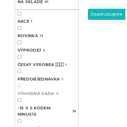
NA SKLADĚ
61
n
Ř
e
a
Doporučujeme
l
z
AKCE
1
e
V
n
NOVINKA
13
ý
í
Novinka
p
p
-15 % s kódem:
i
VÝPRODEJ
r
2
MINUS15
s
o
p
d
ČESKÝ VÝROBEK 🇨🇿
1
r
u
o
k
PŘEDOBJEDNÁVKA
1
d
t
u
ů
VÝHODNÁ SADA
k
0
t
Povlečení z
ů
-15 % S KÓDEM:
BOHO MOO
35
MINUS15
Skladem
(>10 k
259 Kč
od