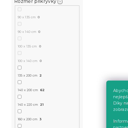
Rozměr přikrývky
?
90 x 135 cm
0
90 x 140 cm
0
Povlečení z
DENIM BIR
100 x 135 cm
0
Předpokládané
9.8.2026
100 x 140 cm
0
299 Kč
od
135 x 200 cm
2
Novinka
140 x 200 cm
62
Abycho
-15 % s kódem:
nejlep
MINUS15
Díky n
140 x 220 cm
21
zobraz
160 x 200 cm
3
Informa
partner