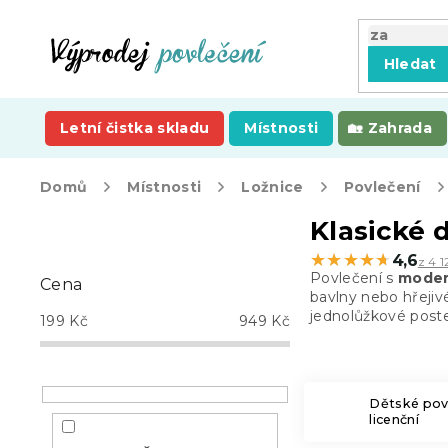
Přejít
na
obsah
Hledat
Letní čistka skladu
Místnosti
Zahrada
Domů
Místnosti
Ložnice
Povlečení
P
Klasické 
o
★★★★★
★★★★★
4,6
z 4 1
s
Povlečení s
modern
Cena
t
bavlny nebo hřejiv
r
jednolůžkové poste
199
Kč
949
Kč
a
n
n
í
Dětské pov
licenční
p
a