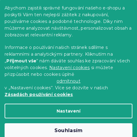
Praktické informace
Abychom zajistili správné fungování našeho e-shopu a
Kariéra
poskytli Vám ten nejlepší zážitek z nakupování,
používáme cookies a podobné technologie. Díky nim
Poptávky a B2B spolupráce
můžeme analyzovat návštěvnost, personalizovat obsah a
zobrazovat relevantní reklamy.
Proč se u nás registrovat?
Věrnostní program - Sleva až 10 %
Informace o používání našich stránek sdílíme s
reklamními a analytickými partnery. Kliknutím na
Návody
„
Přijmout vše
“ nám dáváte souhlas ke zpracování všech
Tabulky velikostí
volitelných cookies.
Nastavení cookies
si můžete
přizpůsobit nebo cookies úplně
Blog
odmítnout
v „Nastavení cookies“. Více se dozvíte v našich
Zásadách používání cookies
Vytvořil Shoptet Premium
Nastavení
Copyright 2026
Výprodej povlečení
. Všechna
Souhlasím
práva vyhrazena.
Upravit nastavení cookies