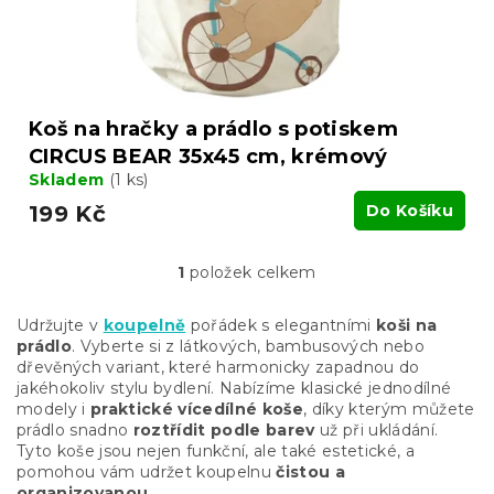
k
t
ů
Koš na hračky a prádlo s potiskem
CIRCUS BEAR 35x45 cm, krémový
Skladem
(1 ks)
199 Kč
Do Košíku
1
položek celkem
O
v
l
Udržujte v
koupelně
pořádek s elegantními
koši na
á
prádlo
. Vyberte si z látkových, bambusových nebo
d
dřevěných variant, které harmonicky zapadnou do
a
jakéhokoliv stylu bydlení. Nabízíme klasické jednodílné
c
modely i
praktické vícedílné koše
, díky kterým můžete
í
prádlo snadno
roztřídit podle barev
už při ukládání.
p
Tyto koše jsou nejen funkční, ale také estetické, a
r
pomohou vám udržet koupelnu
čistou a
v
organizovanou.