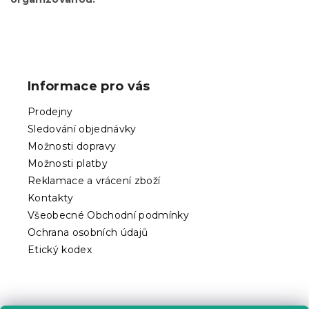
k
y
v
Z
ý
á
p
p
i
Informace pro vás
s
a
u
t
Prodejny
í
Sledování objednávky
Možnosti dopravy
Možnosti platby
Reklamace a vrácení zboží
Kontakty
Všeobecné Obchodní podmínky
Ochrana osobních údajů
Etický kodex