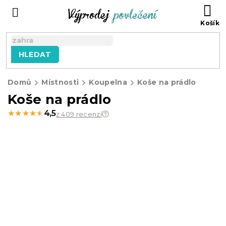
Přejít
NÁ
na
KO
obsah
HLEDAT
Domů
Místnosti
Koupelna
Koše na prádlo
Koše na prádlo
★★★★★
★★★★★
4,5
z 409 recenzí