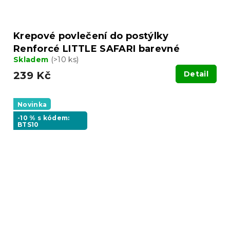
Krepové povlečení do postýlky
Renforcé LITTLE SAFARI barevné
Skladem
(>10 ks)
239 Kč
Detail
Novinka
-10 % s kódem:
BTS10