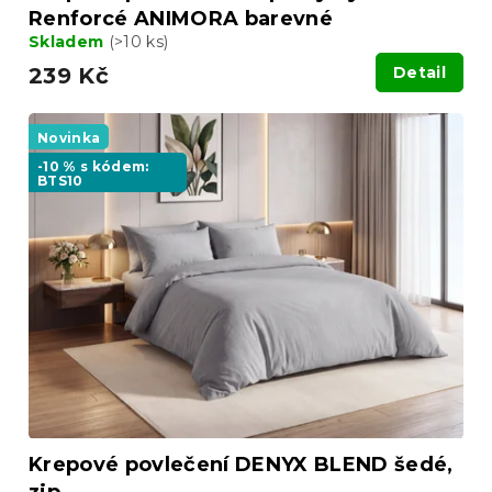
Renforcé ANIMORA barevné
Skladem
(>10 ks)
239 Kč
Detail
Novinka
-10 % s kódem:
BTS10
Krepové povlečení DENYX BLEND šedé,
zip