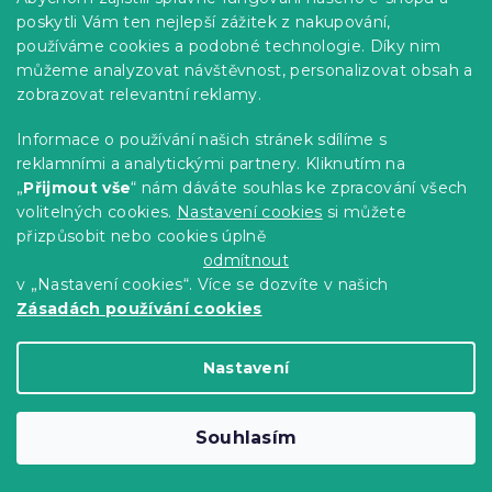
poskytli Vám ten nejlepší zážitek z nakupování,
-15 % s kódem:
MINUS15
používáme cookies a podobné technologie. Díky nim
můžeme analyzovat návštěvnost, personalizovat obsah a
zobrazovat relevantní reklamy.
Informace o používání našich stránek sdílíme s
reklamními a analytickými partnery. Kliknutím na
„
Přijmout vše
“ nám dáváte souhlas ke zpracování všech
volitelných cookies.
Nastavení cookies
si můžete
přizpůsobit nebo cookies úplně
odmítnout
v „Nastavení cookies“. Více se dozvíte v našich
Zásadách používání cookies
Krepové povlečení HEARTILO POLY
Nastavení
béžové
Skladem
(>10 ks)
369 Kč
Detail
Souhlasím
od