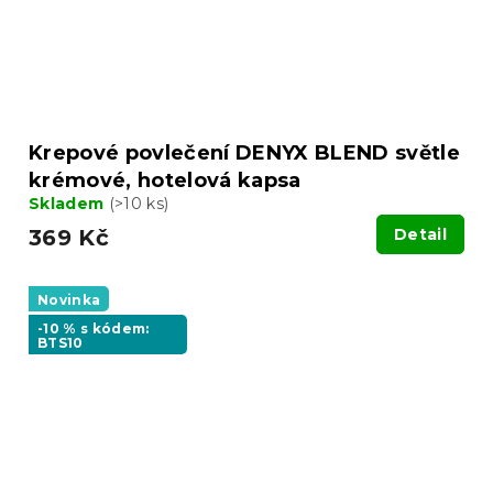
Krepové povlečení DENYX BLEND světle
krémové, hotelová kapsa
Skladem
(>10 ks)
369 Kč
Detail
Novinka
-10 % s kódem:
BTS10