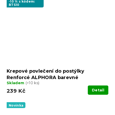
-10 % s kódem:
BTS10
Krepové povlečení do postýlky
Renforcé ALPHORA barevné
Skladem
(>10 ks)
239 Kč
Detail
Novinka