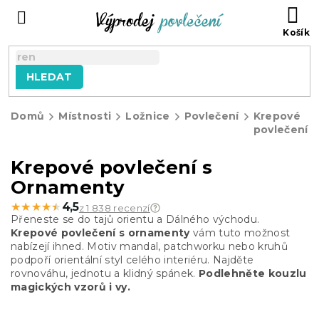
Přejít
NÁ
na
KO
obsah
HLEDAT
Domů
Místnosti
Ložnice
Povlečení
Krepové
povlečení
Krepové povlečení s
Ornamenty
★★★★★
★★★★★
4,5
z 1 838 recenzí
Přeneste se do tajů orientu a Dálného východu.
Krepové povlečení s ornamenty
vám tuto možnost
nabízejí ihned. Motiv mandal, patchworku nebo kruhů
podpoří orientální styl celého interiéru. Najděte
rovnováhu, jednotu a klidný spánek.
Podlehněte kouzlu
magických vzorů i vy.