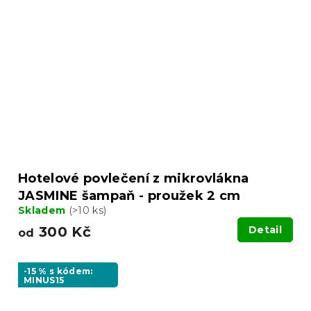
Hotelové povlečení z mikrovlákna
JASMINE šampaň - proužek 2 cm
Skladem
(>10 ks)
300 Kč
Detail
od
-15 % s kódem:
MINUS15