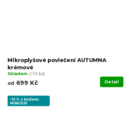
Mikroplyšové povlečení AUTUMNA
krémové
Skladem
(>10 ks)
699 Kč
Detail
od
-15 % s kódem:
MINUS15