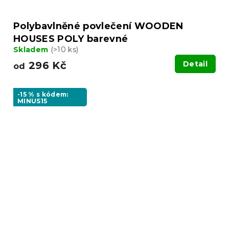
Polybavlněné povlečení WOODEN
HOUSES POLY barevné
Skladem
(>10 ks)
296 Kč
Detail
od
-15 % s kódem:
MINUS15