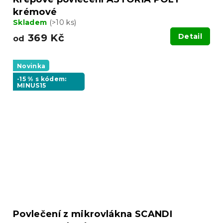
krémové
Skladem
(>10 ks)
369 Kč
Detail
od
Novinka
-15 % s kódem:
MINUS15
Povlečení z mikrovlákna SCANDI