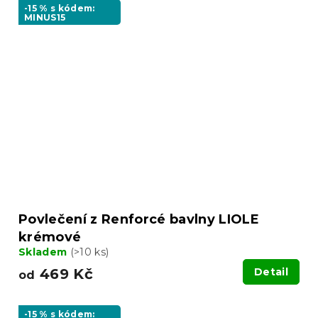
-15 % s kódem:
MINUS15
Povlečení z Renforcé bavlny LIOLE
krémové
Skladem
(>10 ks)
469 Kč
Detail
od
-15 % s kódem: