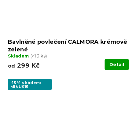
Bavlněné povlečení CALMORA krémově
zelené
Skladem
(>10 ks)
299 Kč
Detail
od
-15 % s kódem:
MINUS15