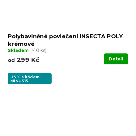
Polybavlněné povlečení INSECTA POLY
krémové
Skladem
(>10 ks)
299 Kč
Detail
od
-15 % s kódem:
MINUS15