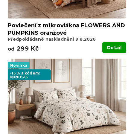
t
ů
Povlečení z mikrovlákna FLOWERS AND
PUMPKINS oranžové
Předpokládané naskladnění 9.8.2026
299 Kč
Detail
od
Novinka
-15 % s kódem:
MINUS15