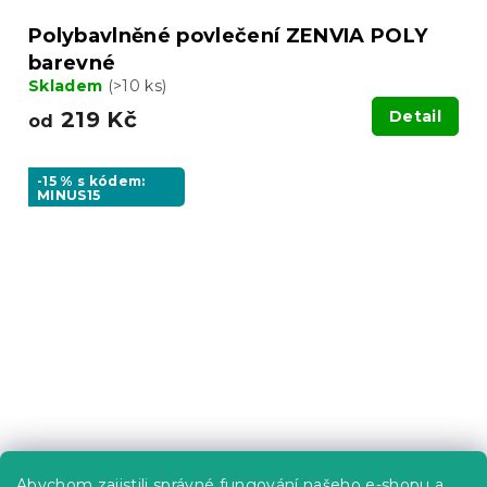
Polybavlněné povlečení ZENVIA POLY
barevné
Skladem
(>10 ks)
219 Kč
Detail
od
-15 % s kódem:
MINUS15
Abychom zajistili správné fungování našeho e-shopu a