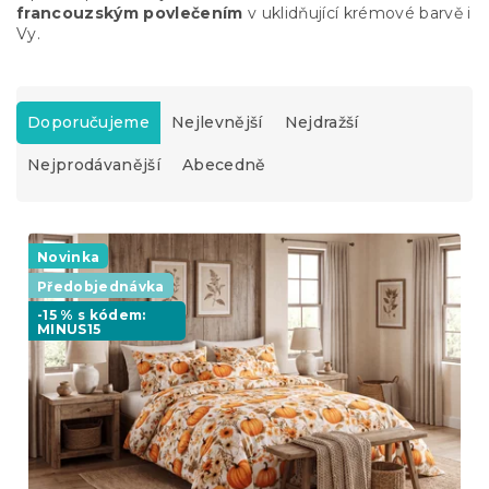
francouzským povlečením
v uklidňující krémové barvě i
Vy.
Ř
a
Doporučujeme
Nejlevnější
Nejdražší
z
Nejprodávanější
Abecedně
e
n
í
V
p
ý
Novinka
r
p
o
Předobjednávka
i
d
-15 % s kódem:
s
MINUS15
u
p
k
r
t
o
ů
d
u
k