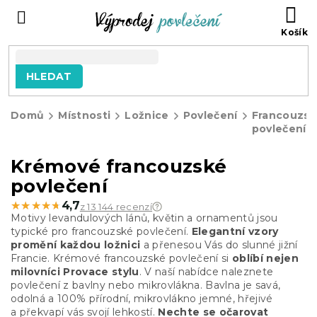
Přejít
NÁ
na
KO
obsah
HLEDAT
Domů
Místnosti
Ložnice
Povlečení
Francouzs
povlečení
Krémové francouzské
povlečení
★★★★★
★★★★★
4,7
z 13 144 recenzí
Motivy levandulových lánů, květin a ornamentů jsou
typické pro francouzské povlečení.
Elegantní vzory
promění každou ložnici
a přenesou Vás do slunné jižní
Francie. Krémové francouzské povlečení si
oblíbí nejen
milovníci Provace stylu
.
V naší nabídce naleznete
povlečení z bavlny nebo mikrovlákna. Bavlna je savá,
odolná a 100% přírodní, mikrovlákno jemné, hřejivé
a
překvapí vás svojí lehkostí
.
Nechte se očarovat