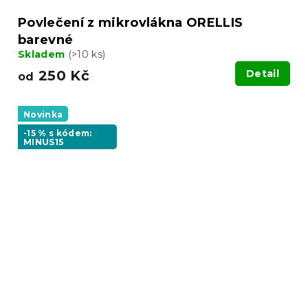
Povlečení z mikrovlákna ORELLIS
barevné
Skladem
(>10 ks)
250 Kč
Detail
od
Novinka
-15 % s kódem:
MINUS15