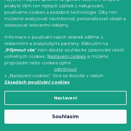
Mikroplyšové povlečení COLORED CATS
poskytli Vám ten nejlepší zážitek z nakupování,
krémové
používáme cookies a podobné technologie. Díky nim
Skladem
(>10 ks)
můžeme analyzovat návštěvnost, personalizovat obsah a
zobrazovat relevantní reklamy.
649 Kč
Detail
od
Informace o používání našich stránek sdílíme s
reklamními a analytickými partnery. Kliknutím na
-15 % s kódem:
MINUS15
„
Přijmout vše
“ nám dáváte souhlas ke zpracování všech
volitelných cookies.
Nastavení cookies
si můžete
přizpůsobit nebo cookies úplně
odmítnout
v „Nastavení cookies“. Více se dozvíte v našich
Zásadách používání cookies
Nastavení
Souhlasím
Flanelové povlečení z mikrovlákna