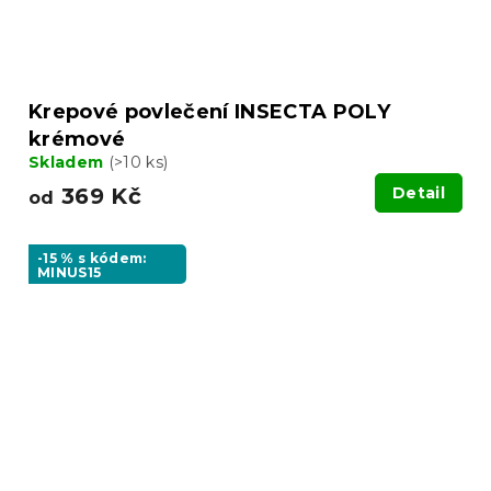
Krepové povlečení INSECTA POLY
krémové
Skladem
(>10 ks)
369 Kč
Detail
od
-15 % s kódem:
MINUS15