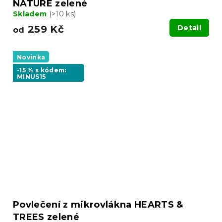
NATURE zelené
Skladem
(>10 ks)
259 Kč
Detail
od
Novinka
-15 % s kódem:
MINUS15
Povlečení z mikrovlákna HEARTS &
TREES zelené