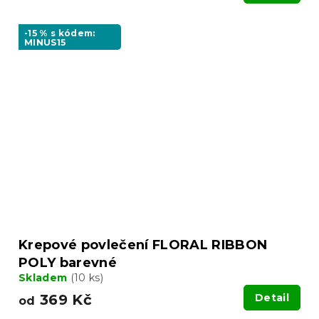
-15 % s kódem:
MINUS15
Krepové povlečení FLORAL RIBBON
POLY barevné
Skladem
(10 ks)
369 Kč
Detail
od