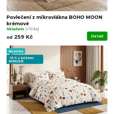
Povlečení z mikrovlákna BOHO MOON
krémové
Skladem
(>10 ks)
259 Kč
Detail
od
Novinka
-15 % s kódem:
MINUS15