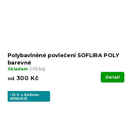
Polybavlněné povlečení SOFLIRA POLY
barevné
Skladem
(>10 ks)
300 Kč
Detail
od
-15 % s kódem:
MINUS15