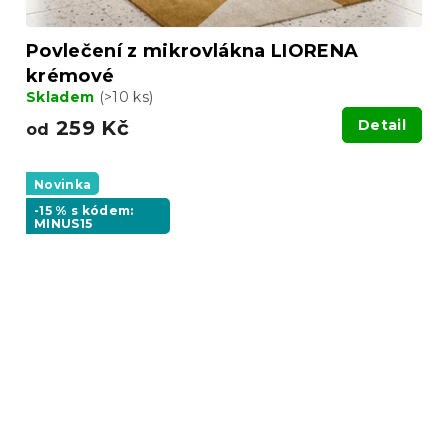
Povlečení z mikrovlákna LIORENA
krémové
Skladem
(>10 ks)
259 Kč
Detail
od
Novinka
-15 % s kódem:
MINUS15