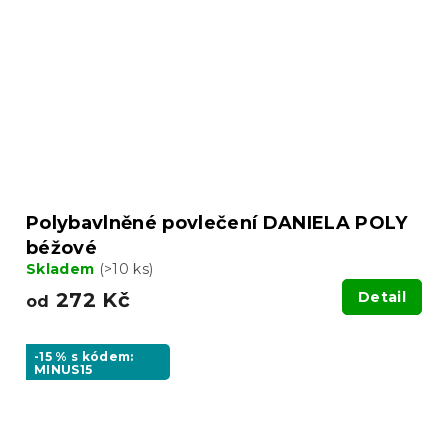
Polybavlněné povlečení DANIELA POLY
béžové
Skladem
(>10 ks)
272 Kč
Detail
od
-15 % s kódem:
MINUS15