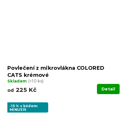
Povlečení z mikrovlákna COLORED
CATS krémové
Skladem
(>10 ks)
225 Kč
Detail
od
-15 % s kódem:
MINUS15