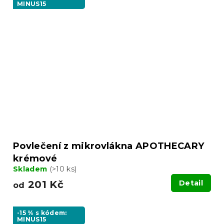
MINUS15
Povlečení z mikrovlákna APOTHECARY
krémové
Skladem
(>10 ks)
201 Kč
Detail
od
-15 % s kódem:
MINUS15