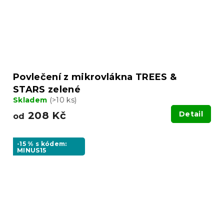
Povlečení z mikrovlákna TREES &
STARS zelené
Skladem
(>10 ks)
208 Kč
Detail
od
-15 % s kódem:
MINUS15