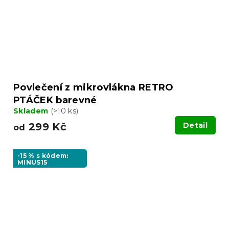
Povlečení z mikrovlákna RETRO
PTÁČEK barevné
Skladem
(>10 ks)
299 Kč
Detail
od
-15 % s kódem:
MINUS15