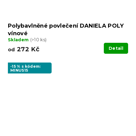
Polybavlněné povlečení DANIELA POLY
vínové
Skladem
(>10 ks)
272 Kč
Detail
od
-15 % s kódem:
MINUS15