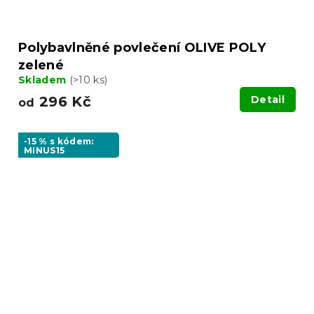
Polybavlněné povlečení OLIVE POLY
zelené
Skladem
(>10 ks)
296 Kč
Detail
od
-15 % s kódem:
MINUS15