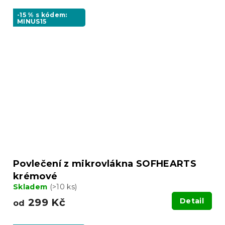
-15 % s kódem:
MINUS15
Povlečení z mikrovlákna SOFHEARTS
krémové
Skladem
(>10 ks)
299 Kč
Detail
od