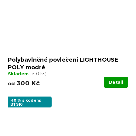
Polybavlněné povlečení LIGHTHOUSE
POLY modré
Skladem
(>10 ks)
300 Kč
Detail
od
-10 % s kódem:
BTS10