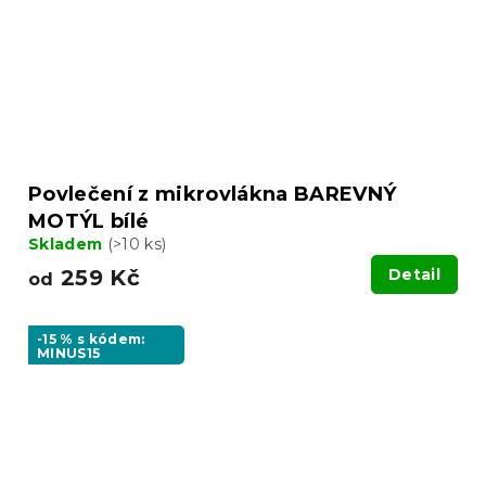
Povlečení z mikrovlákna BAREVNÝ
MOTÝL bílé
Skladem
(>10 ks)
259 Kč
Detail
od
-15 % s kódem:
MINUS15