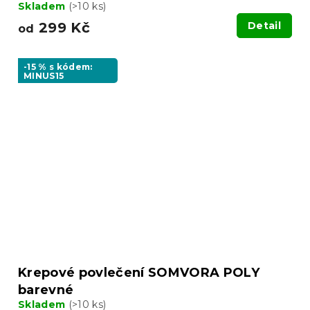
Skladem
(>10 ks)
299 Kč
Detail
od
-15 % s kódem:
MINUS15
Krepové povlečení SOMVORA POLY
barevné
Skladem
(>10 ks)