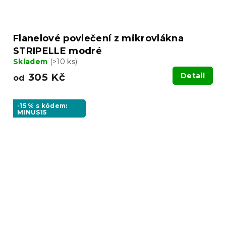
Flanelové povlečení z mikrovlákna
STRIPELLE modré
Skladem
(>10 ks)
305 Kč
Detail
od
-15 % s kódem:
MINUS15