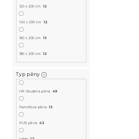
120 x 200 cm
12
140 x 200 cm
12
160 x 200 cm
13
180 x 200 cm
12
Pěnová mat
cm 90 x 20
14 dní
Typ pěny
?
7 176 K
od
HR Studená pěna
49
-10 % s kódem:
Paměťová pěna
13
MINUS10
PUR pěna
43
Latex
12