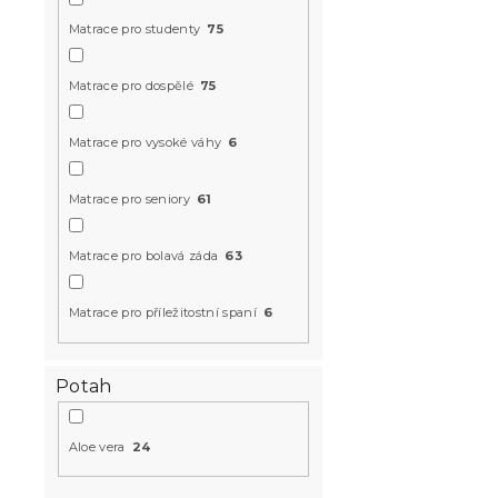
Matrace pro studenty
75
Matrace pro dospělé
75
Matrace pro vysoké váhy
6
Matrace pro seniory
61
Antibakteri
LATEX 24 c
Matrace pro bolavá záda
63
14 dní
11 706 
od
Matrace pro příležitostní spaní
6
-10 % s kódem:
Potah
MINUS10
Aloe vera
24