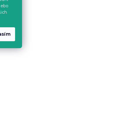
nebo
2 737 Kč
od
šich
-10 % s kódem:
MINUS10
asím
my 90
Sendvičová matrace HYBRID
FOAM 19 cm 160 x 200 cm
14 dní
6 597 Kč
od