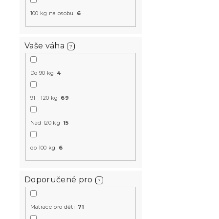
-10 % s kódem:
100 kg na osobu
6
MINUS10
Vaše váha
?
Do 90 kg
4
91 - 120 kg
69
Antibakteri
Nad 120 kg
15
LATEX 24 c
BEZ CHRÁN
do 100 kg
6
Skladem
(1 ks)
8 882 Kč
Doporučené pro
?
-10 % s kódem:
Matrace pro děti
71
MINUS10