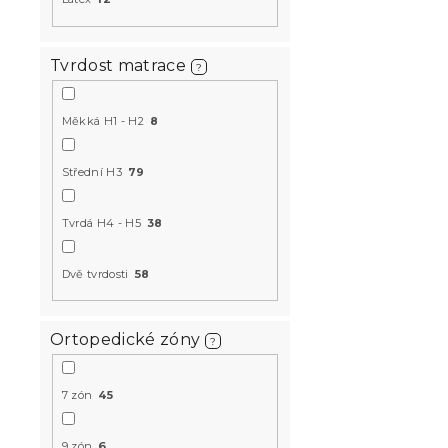
Tvrdost matrace
?
Pěnová mat
Měkká H1 - H2
8
cm 90 x 20
14 dní
Střední H3
79
4 532 K
od
Tvrdá H4 - H5
38
-10 % s kódem:
MINUS10
Dvě tvrdosti
58
Ortopedické zóny
?
7 zón
45
9 zón
6