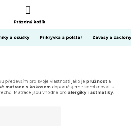
Prázdný košík
NÁKUPNÍ
KOŠÍK
níky a osušky
Přikrývka a polštář
Závěsy a záclon
ou především pro svoje vlastnosti jako je
pružnost
a
vé matrace s kokosem
doporučujeme kombinovat s
řechů. Matrace jsou vhodné pro
alergiky i astmatiky
.