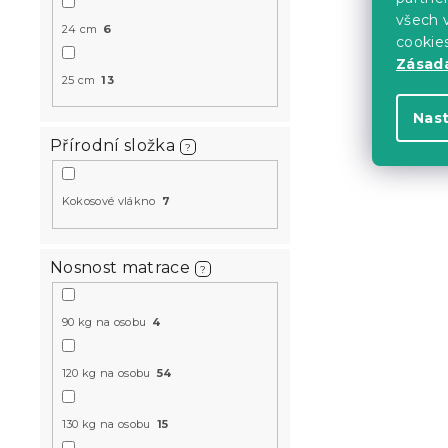
všech v
1 662 K
od
24 cm
6
cookie
Zásadá
25 cm
13
-10 % s kódem:
MINUS10
Nas
Přírodní složka
?
Kokosové vlákno
7
Nosnost matrace
?
Pěnová mat
90 kg na osobu
4
x 200 cm
3 dny
120 kg na osobu
54
3 301 K
od
130 kg na osobu
15