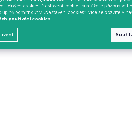
olitelných cookies.
Nastavení cookies
si můžete přizpůsobit 
č
4 594 Kč
od
s úplně
odmítnout
v „Nastavení cookies“. Více se dozvíte v na
ch používání cookies
-10 % s kódem:
MINUS10
Souhl
tavení
race DELUXE 180
Pěnová matrace Econo
x 200 cm
14 dní
č
2 545 Kč