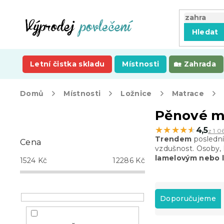
Přejít
na
obsah
Hledat
Letní čistka skladu
Místnosti
Zahrada
Domů
Místnosti
Ložnice
Matrace
P
Pěnové m
o
★★★★★
★★★★★
4,5
z 1 0
s
Trendem
poslední
Cena
t
vzdušnost. Osoby, k
r
lamelovým nebo 
1524
Kč
12286
Kč
a
n
Ř
n
a
Doporučujeme
í
z
p
e
a