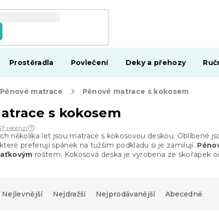
Prostěradla
Povlečení
Deky a přehozy
Ruč
Pěnové matrace
Pěnové matrace s kokosem
atrace s kokosem
67 recenzí
ch několika let jsou matrace s kokosovou deskou. Oblíbené js
teré preferují spánek na tužším podkladu si je zamilují.
Pěno
laťkovým
roštem. Kokosová deska je vyrobena ze skořápek o
Nejlevnější
Nejdražší
Nejprodávanější
Abecedně