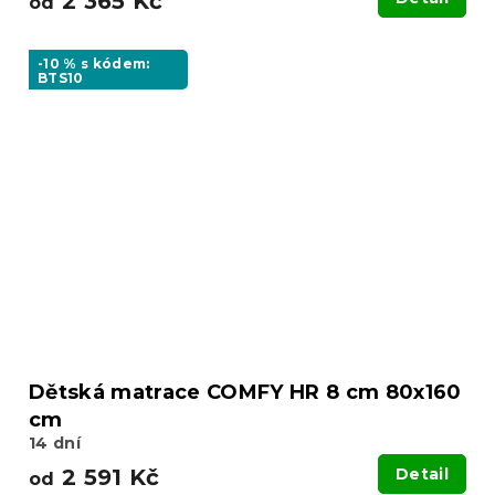
2 365 Kč
od
-10 % s kódem:
BTS10
Dětská matrace COMFY HR 8 cm 80x160
cm
14 dní
2 591 Kč
Detail
od