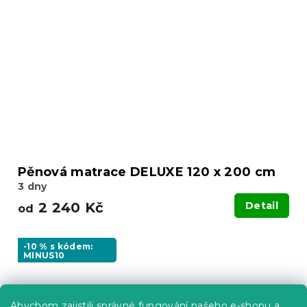
Pěnová matrace DELUXE 120 x 200 cm
3 dny
2 240 Kč
Detail
od
-10 % s kódem:
MINUS10
Abychom zajistili správné fungování našeho e-shopu a