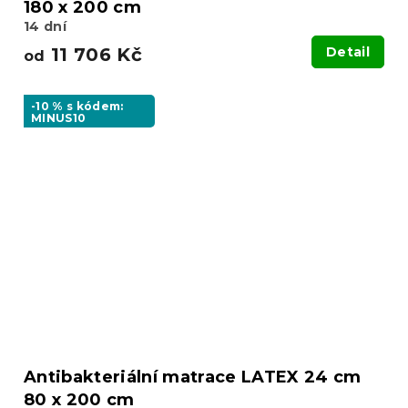
180 x 200 cm
14 dní
11 706 Kč
Detail
od
-10 % s kódem:
MINUS10
Antibakteriální matrace LATEX 24 cm
80 x 200 cm