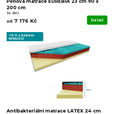
Pěnová matrace EUREBIA 23 cm 90 x
200 cm
14 dní
7 176 Kč
Detail
od
-10 % s kódem:
MINUS10
Antibakteriální matrace LATEX 24 cm