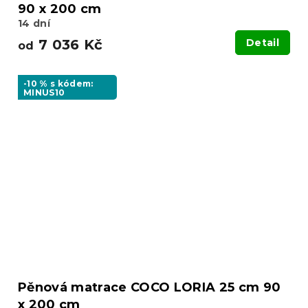
90 x 200 cm
14 dní
7 036 Kč
Detail
od
-10 % s kódem:
MINUS10
Pěnová matrace COCO LORIA 25 cm 90
x 200 cm