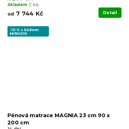
Skladem
(1 ks)
7 744 Kč
Detail
od
-10 % s kódem:
MINUS10
Pěnová matrace MAGNIA 23 cm 90 x
200 cm
14 dní