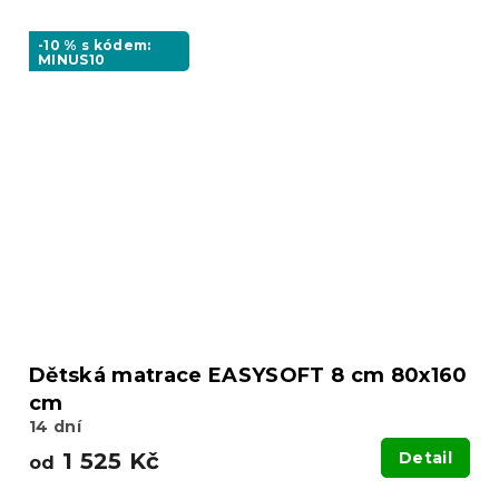
-10 % s kódem:
MINUS10
Dětská matrace EASYSOFT 8 cm 80x160
cm
14 dní
1 525 Kč
Detail
od