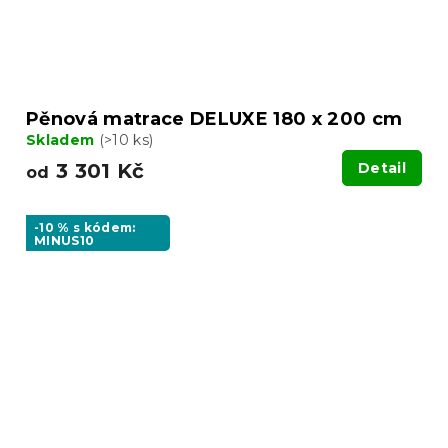
Pěnová matrace DELUXE 180 x 200 cm
Skladem
(>10 ks)
3 301 Kč
Detail
od
-10 % s kódem:
MINUS10