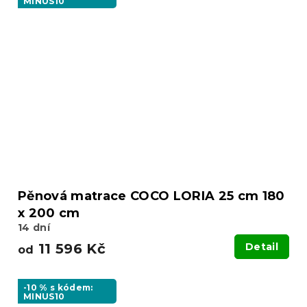
MINUS10
Pěnová matrace COCO LORIA 25 cm 180
x 200 cm
14 dní
11 596 Kč
Detail
od
-10 % s kódem:
MINUS10