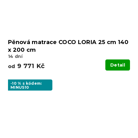
Pěnová matrace COCO LORIA 25 cm 140
x 200 cm
14 dní
9 771 Kč
Detail
od
-10 % s kódem:
MINUS10