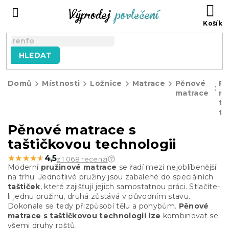
Přejít
NÁ
na
KO
obsah
HLEDAT
Domů
Místnosti
Ložnice
Matrace
Pěnové
P
matrace
ma
ta
te
Pěnové matrace s
taštičkovou technologii
★★★★★
★★★★★
4,5
z 1 068 recenzí
Moderní
pružinové matrace
se řadí mezi nejoblíbenější
na trhu. Jednotlivé pružiny jsou zabalené do speciálních
taštiček
, které zajišťují jejich samostatnou práci. Stlačíte-
li jednu pružinu, druhá zůstává v původním stavu.
Dokonale se tedy přizpůsobí tělu a pohybům.
Pěnové
matrace s taštičkovou technologií lze
kombinovat se
všemi druhy roštů.