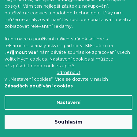
poskytli Vám ten nejlepší zážitek z nakupování,
používáme cookies a podobné technologie. Díky nim
můžeme analyzovat návštěvnost, personalizovat obsah a
zobrazovat relevantní reklamy.
Informace o používání našich stránek sdílíme s
reklamními a analytickými partnery. Kliknutím na
„
Přijmout vše
“ nám dáváte souhlas ke zpracování všech
volitelných cookies.
Nastavení cookies
si můžete
Pěnová matrace Economy 120 x 200 cm
přizpůsobit nebo cookies úplně
14 dní
odmítnout
3 145 Kč
Detail
v „Nastavení cookies“. Více se dozvíte v našich
od
Zásadách používání cookies
-10 % s kódem:
MINUS10
Nastavení
Souhlasím