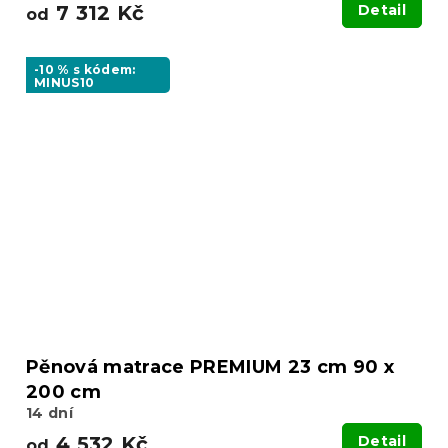
7 312 Kč
Detail
od
-10 % s kódem:
MINUS10
Pěnová matrace PREMIUM 23 cm 90 x
200 cm
14 dní
4 532 Kč
Detail
od