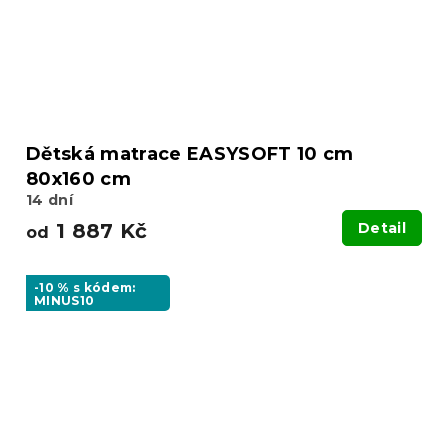
Dětská matrace EASYSOFT 10 cm
80x160 cm
14 dní
1 887 Kč
Detail
od
-10 % s kódem:
MINUS10