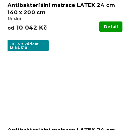
Antibakteriální matrace LATEX 24 cm
140 x 200 cm
14 dní
10 042 Kč
Detail
od
-10 % s kódem:
MINUS10