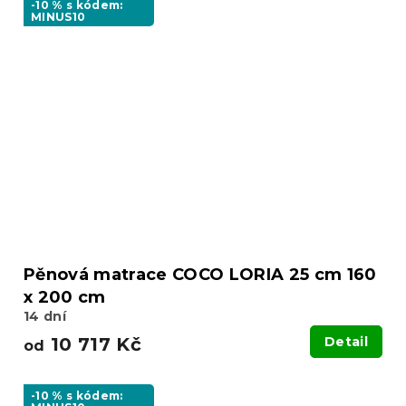
-10 % s kódem:
MINUS10
Pěnová matrace COCO LORIA 25 cm 160
x 200 cm
14 dní
10 717 Kč
Detail
od
-10 % s kódem: