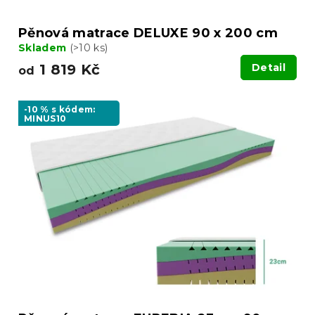
Pěnová matrace DELUXE 90 x 200 cm
Skladem
(>10 ks)
1 819 Kč
Detail
od
-10 % s kódem:
MINUS10