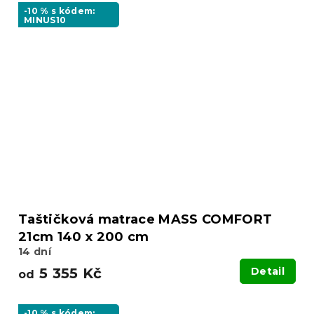
-10 % s kódem:
MINUS10
Taštičková matrace MASS COMFORT
21cm 140 x 200 cm
14 dní
5 355 Kč
Detail
od
-10 % s kódem: