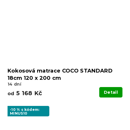
Kokosová matrace COCO STANDARD
18cm 120 x 200 cm
14 dní
5 168 Kč
Detail
od
-10 % s kódem:
MINUS10