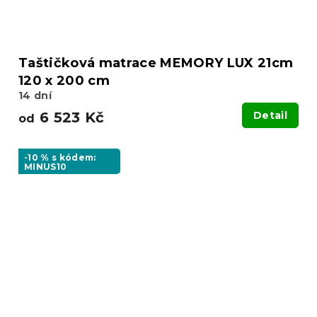
Taštičková matrace MEMORY LUX 21cm
120 x 200 cm
14 dní
6 523 Kč
Detail
od
-10 % s kódem:
MINUS10