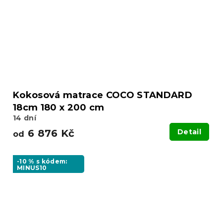
Kokosová matrace COCO STANDARD
18cm 180 x 200 cm
14 dní
6 876 Kč
Detail
od
-10 % s kódem:
MINUS10