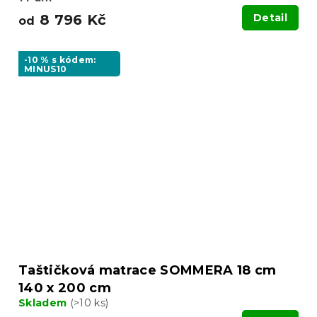
8 796 Kč
Detail
od
-10 % s kódem:
MINUS10
Taštičková matrace SOMMERA 18 cm
140 x 200 cm
Skladem
(>10 ks)