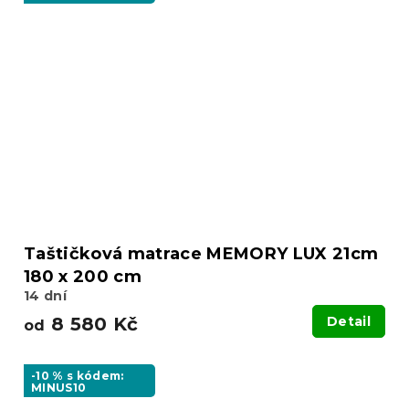
Taštičková matrace MEMORY LUX 21cm
180 x 200 cm
14 dní
8 580 Kč
Detail
od
-10 % s kódem:
MINUS10