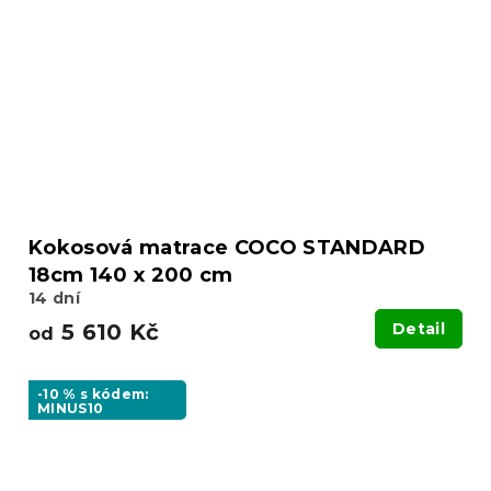
Kokosová matrace COCO STANDARD
18cm 140 x 200 cm
14 dní
5 610 Kč
Detail
od
-10 % s kódem:
MINUS10