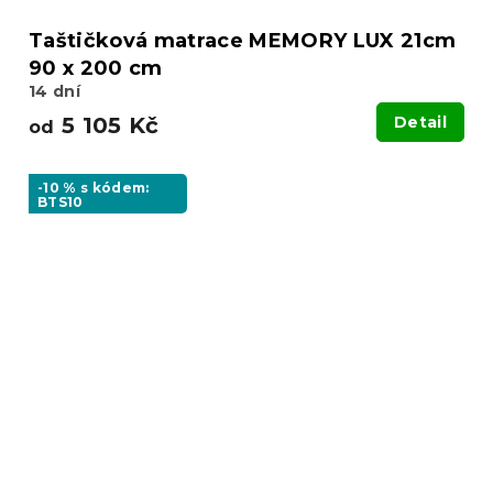
Taštičková matrace MEMORY LUX 21cm
90 x 200 cm
14 dní
5 105 Kč
Detail
od
-10 % s kódem:
BTS10