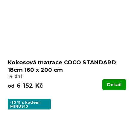
Kokosová matrace COCO STANDARD
18cm 160 x 200 cm
14 dní
6 152 Kč
Detail
od
-10 % s kódem:
MINUS10