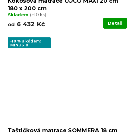
Kokosová matrace COCO MAXI 20 cm
180 x 200 cm
Skladem
(>10 ks)
6 432 Kč
Detail
od
-10 % s kódem:
MINUS10
Taštičková matrace SOMMERA 18 cm