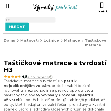
Přejít
NÁ
na
KO
obsah
HLEDAT
Domů
Místnosti
Ložnice
Matrace
Taštičkové
matrace
Taštičkové matrace s tvrdostí
H3
★★★★★
★★★★★
4,5
z 772 recenzí
Taštičkové matrace s tvrdostí
H3 patří k
nejoblíbenějším volbám
, protože nabízí ideální
rovnováhu mezi pohodlím a pevnou oporou. Jsou
navrženy tak, aby
vyhovovaly širokému spektru
uživatelů
– od těch, kteří preferují stabilnější podklad, až
po ty, kteří hledají univerzální řešení pro zdravý a kvalitní
spánek. Jádro z jednotlivě uložených pružin se dokonale