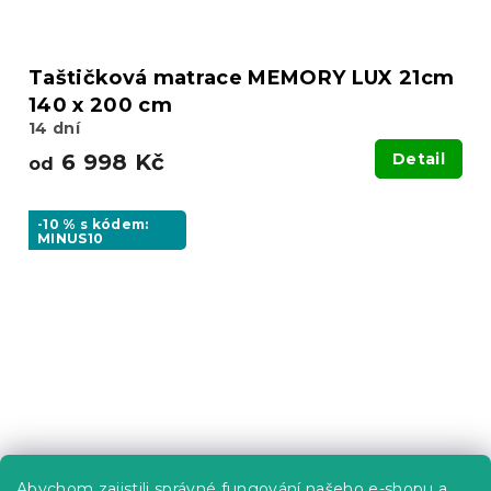
Taštičková matrace MEMORY LUX 21cm
140 x 200 cm
14 dní
6 998 Kč
Detail
od
-10 % s kódem:
MINUS10
Abychom zajistili správné fungování našeho e-shopu a