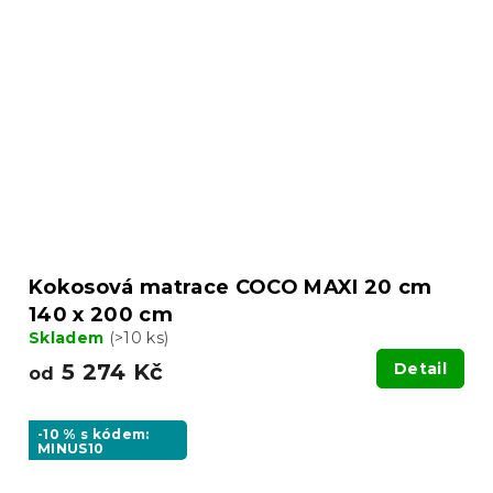
Kokosová matrace COCO MAXI 20 cm
140 x 200 cm
Skladem
(>10 ks)
5 274 Kč
Detail
od
-10 % s kódem:
MINUS10