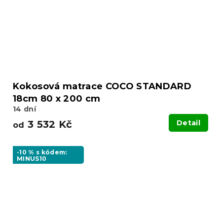
Kokosová matrace COCO STANDARD
18cm 80 x 200 cm
14 dní
3 532 Kč
Detail
od
-10 % s kódem:
MINUS10