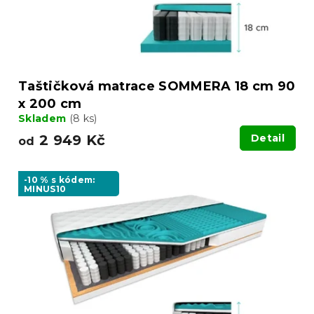
u
k
t
ů
Taštičková matrace SOMMERA 18 cm 90
x 200 cm
Skladem
(8 ks)
2 949 Kč
Detail
od
-10 % s kódem:
MINUS10