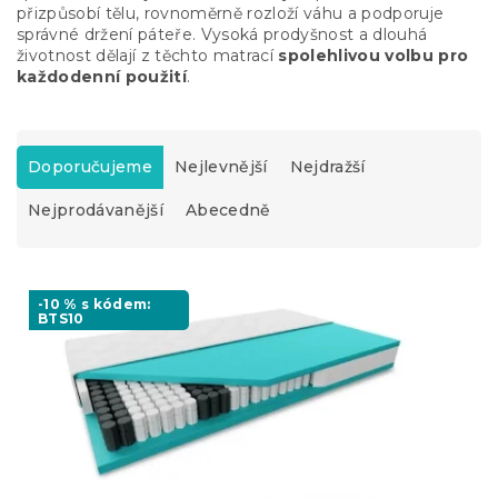
přizpůsobí tělu, rovnoměrně rozloží váhu a podporuje
správné držení páteře. Vysoká prodyšnost a dlouhá
životnost dělají z těchto matrací
spolehlivou volbu pro
každodenní použití
.
Ř
a
Doporučujeme
Nejlevnější
Nejdražší
z
Nejprodávanější
Abecedně
e
n
í
V
p
ý
-10 % s kódem:
r
BTS10
p
o
i
d
s
u
p
k
r
t
o
ů
d