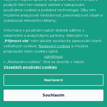
poskytli Vám ten nejlepší zážitek z nakupování,
používáme cookies a podobné technologie. Díky nim
Taštičková matrace MEMORY LUX 21cm
můžeme analyzovat návštěvnost, personalizovat obsah a
160 x 200 cm
zobrazovat relevantní reklamy.
14 dní
Informace o používání našich stránek sdílíme s
8 105 Kč
Detail
od
reklamními a analytickými partnery. Kliknutím na
„
Přijmout vše
“ nám dáváte souhlas ke zpracování všech
-10 % s kódem:
volitelných cookies.
Nastavení cookies
si můžete
MINUS10
přizpůsobit nebo cookies úplně
odmítnout
v „Nastavení cookies“. Více se dozvíte v našich
Zásadách používání cookies
Nastavení
Souhlasím