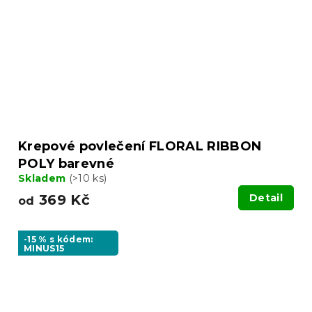
Krepové povlečení FLORAL RIBBON
POLY barevné
Skladem
(>10 ks)
369 Kč
Detail
od
-15 % s kódem:
MINUS15