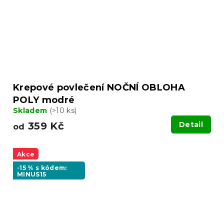
Krepové povlečení NOČNÍ OBLOHA
POLY modré
Skladem
(>10 ks)
359 Kč
Detail
od
Akce
-15 % s kódem:
MINUS15