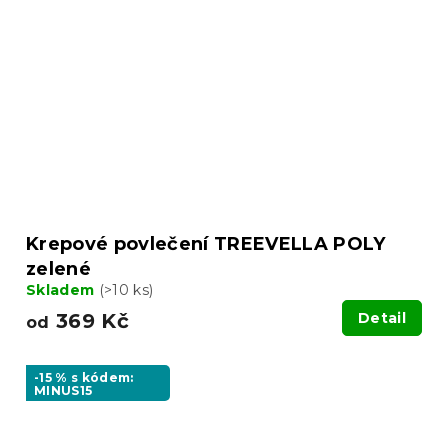
Krepové povlečení TREEVELLA POLY
zelené
Skladem
(>10 ks)
369 Kč
Detail
od
-15 % s kódem:
MINUS15