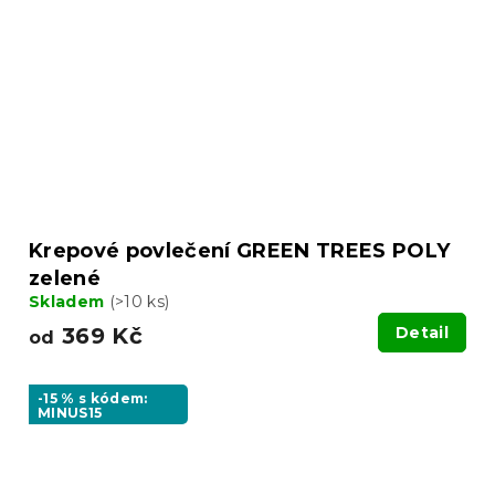
Krepové povlečení GREEN TREES POLY
zelené
Skladem
(>10 ks)
369 Kč
Detail
od
-15 % s kódem:
MINUS15