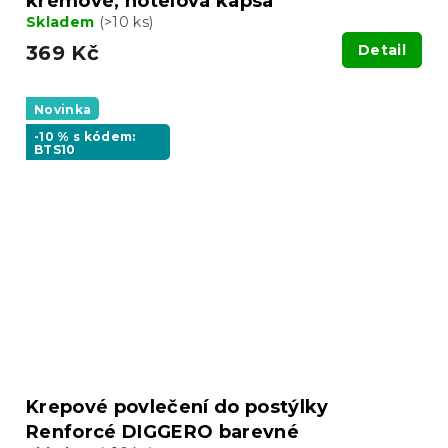
krémové, hotelová kapsa
Skladem
(>10 ks)
369 Kč
Detail
Novinka
-10 % s kódem:
BTS10
Krepové povlečení do postýlky
Renforcé DIGGERO barevné