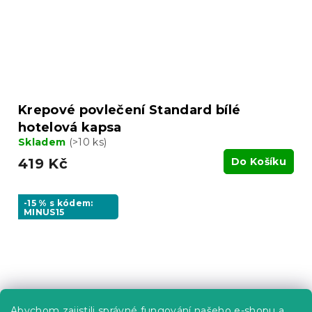
Krepové povlečení Standard bílé
hotelová kapsa
Skladem
(>10 ks)
419 Kč
Do Košíku
-15 % s kódem:
MINUS15
Abychom zajistili správné fungování našeho e-shopu a