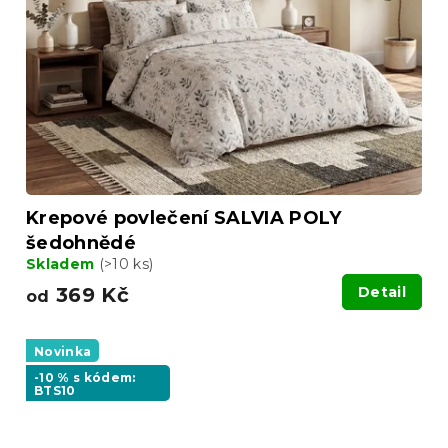
Krepové povlečení SALVIA POLY
šedohnědé
Skladem
(>10 ks)
369 Kč
Detail
od
Novinka
-10 % s kódem:
BTS10