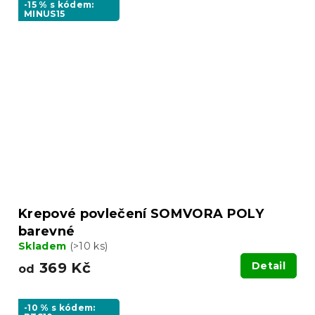
-15 % s kódem:
MINUS15
Krepové povlečení SOMVORA POLY
barevné
Skladem
(>10 ks)
369 Kč
Detail
od
-10 % s kódem: