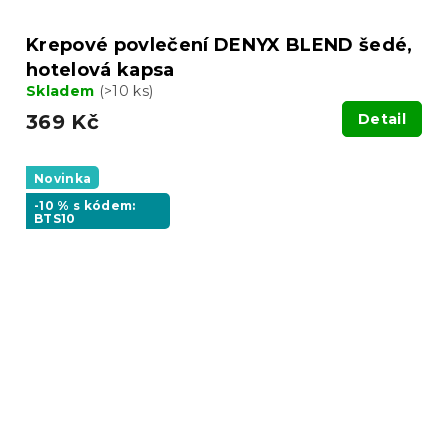
Krepové povlečení DENYX BLEND šedé,
hotelová kapsa
Skladem
(>10 ks)
369 Kč
Detail
Novinka
-10 % s kódem:
BTS10