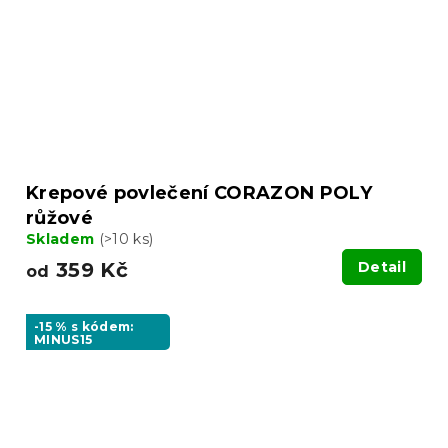
Krepové povlečení CORAZON POLY
růžové
Skladem
(>10 ks)
359 Kč
Detail
od
-15 % s kódem:
MINUS15