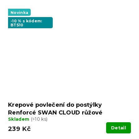
Novinka
-10 % s kódem:
BTS10
Krepové povlečení do postýlky
Renforcé SWAN CLOUD růžové
Skladem
(>10 ks)
239 Kč
Detail