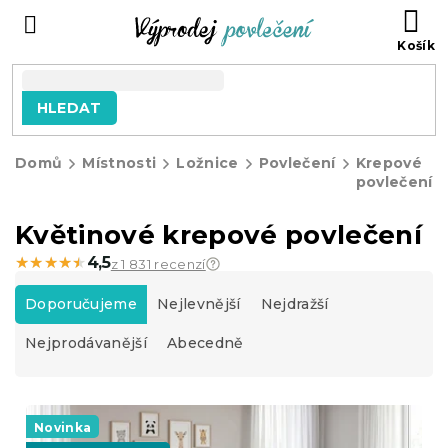
Přejít
NÁ
na
KO
obsah
HLEDAT
Domů
Místnosti
Ložnice
Povlečení
Krepové
povlečení
Květinové krepové povlečení
★★★★★
★★★★★
4,5
z 1 831 recenzí
Ř
a
Doporučujeme
Nejlevnější
Nejdražší
z
Nejprodávanější
Abecedně
e
n
í
V
p
ý
Novinka
r