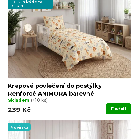
p
o
-10 % s kódem:
BTS10
i
d
s
u
p
k
r
t
o
ů
d
u
k
t
ů
Krepové povlečení do postýlky
Renforcé ANIMORA barevné
Skladem
(>10 ks)
239 Kč
Detail
Novinka