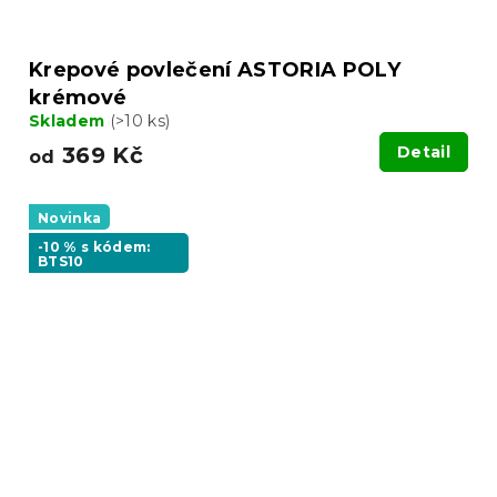
Krepové povlečení ASTORIA POLY
krémové
Skladem
(>10 ks)
369 Kč
Detail
od
Novinka
-10 % s kódem:
BTS10