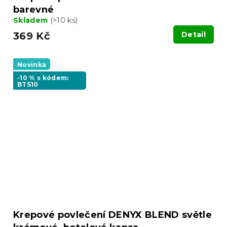
barevné
Skladem
(>10 ks)
369 Kč
Detail
Novinka
-10 % s kódem:
BTS10
Krepové povlečení DENYX BLEND světle