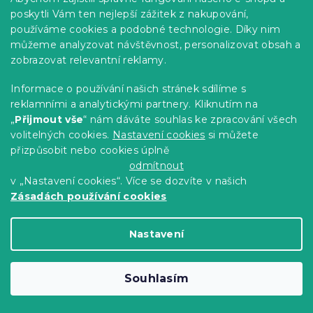
poskytli Vám ten nejlepší zážitek z nakupování,
používáme cookies a podobné technologie. Díky nim
můžeme analyzovat návštěvnost, personalizovat obsah a
zobrazovat relevantní reklamy.
Informace o používání našich stránek sdílíme s
Krepové povlečení HEARTILO POLY
reklamními a analytickými partnery. Kliknutím na
béžové
„
Přijmout vše
“ nám dáváte souhlas ke zpracování všech
Skladem
(>10 ks)
volitelných cookies.
Nastavení cookies
si můžete
369 Kč
Detail
přizpůsobit nebo cookies úplně
od
odmítnout
v „Nastavení cookies“. Více se dozvíte v našich
-15 % s kódem:
Zásadách používání cookies
MINUS15
Nastavení
Souhlasím