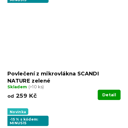
Povlečení z mikrovlákna SCANDI
NATURE zelené
Skladem
(>10 ks)
259 Kč
Detail
od
Novinka
-15 % s kódem:
MINUS15