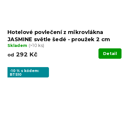
Hotelové povlečení z mikrovlákna
JASMINE světle šedé - proužek 2 cm
Skladem
(>10 ks)
292 Kč
Detail
od
-10 % s kódem:
BTS10