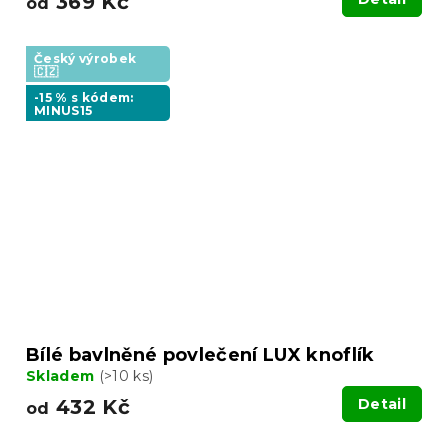
369 Kč
od
Český výrobek
🇨🇿
-15 % s kódem:
MINUS15
Bílé bavlněné povlečení LUX knoflík
Skladem
(>10 ks)
432 Kč
Detail
od