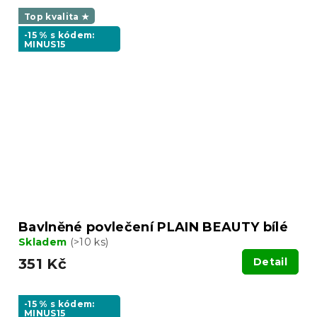
Top kvalita ★
-15 % s kódem:
MINUS15
Bavlněné povlečení PLAIN BEAUTY bílé
Skladem
(>10 ks)
351 Kč
Detail
-15 % s kódem:
MINUS15