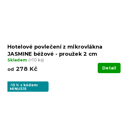
Hotelové povlečení z mikrovlákna
JASMINE béžové - proužek 2 cm
Skladem
(>10 ks)
278 Kč
Detail
od
-15 % s kódem:
MINUS15