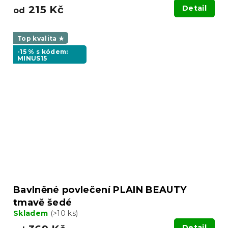
215 Kč
Detail
od
Top kvalita ★
-15 % s kódem:
MINUS15
Bavlněné povlečení PLAIN BEAUTY
tmavě šedé
Skladem
(>10 ks)
Detail