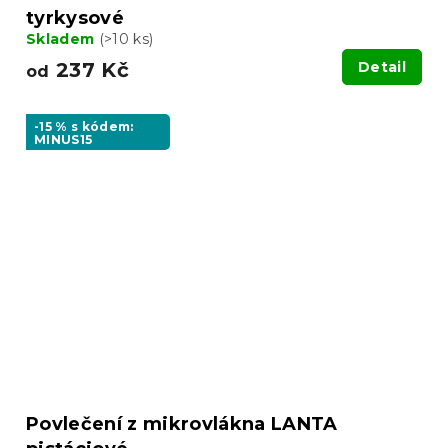
tyrkysové
Skladem
(>10 ks)
237 Kč
Detail
od
-15 % s kódem:
MINUS15
Povlečení z mikrovlákna LANTA