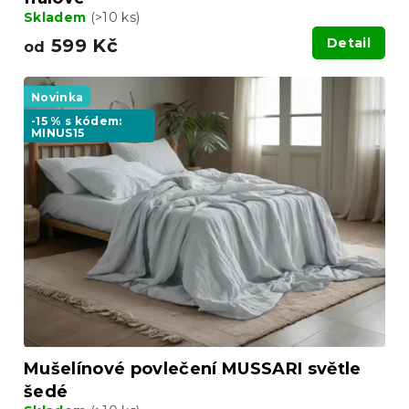
Skladem
(>10 ks)
599 Kč
Detail
od
Novinka
-15 % s kódem:
MINUS15
Mušelínové povlečení MUSSARI světle
šedé