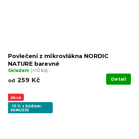
Povlečení z mikrovlákna NORDIC
NATURE barevné
Skladem
(>10 ks)
259 Kč
Detail
od
Akce
-15 % s kódem:
MINUS15