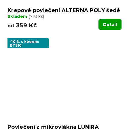
Krepové povlečení ALTERNA POLY šedé
Skladem
(>10 ks)
359 Kč
Detail
od
-10 % s kódem:
BTS10
Povlečení z mikrovlákna LUNIRA