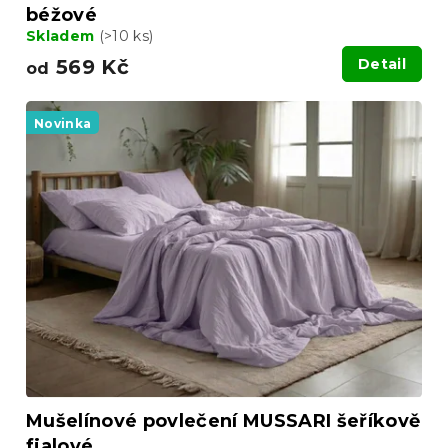
béžové
Skladem
(>10 ks)
569 Kč
Detail
od
Novinka
Mušelínové povlečení MUSSARI šeříkově
fialové