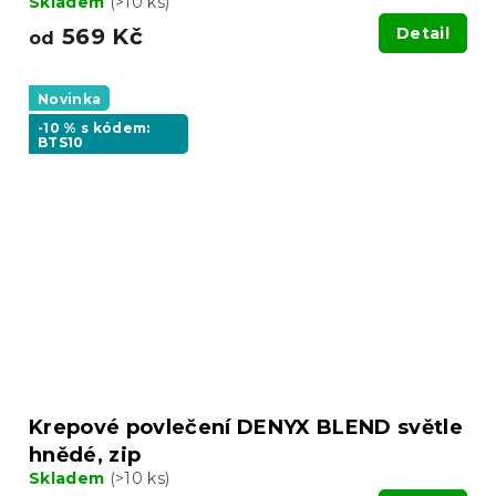
Skladem
(>10 ks)
569 Kč
Detail
od
Novinka
-10 % s kódem:
BTS10
Krepové povlečení DENYX BLEND světle
hnědé, zip
Skladem
(>10 ks)