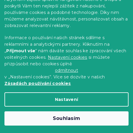
poskytli Vám ten nejlepší zážitek z nakupování,
používáme cookies a podobné technologie. Díky nim
můžeme analyzovat návštěvnost, personalizovat obsah a
zobrazovat relevantní reklamy.
Informace o používání našich stránek sdílíme s
reklamními a analytickými partnery. Kliknutím na
„
Přijmout vše
“ nám dáváte souhlas ke zpracování všech
Povlečení z mikrovlákna LANTA hnědé
volitelných cookies.
Nastavení cookies
si můžete
Skladem
(>10 ks)
přizpůsobit nebo cookies úplně
244 Kč
Detail
od
odmítnout
v „Nastavení cookies“. Více se dozvíte v našich
Zásadách používání cookies
-15 % s kódem:
MINUS15
Nastavení
Souhlasím