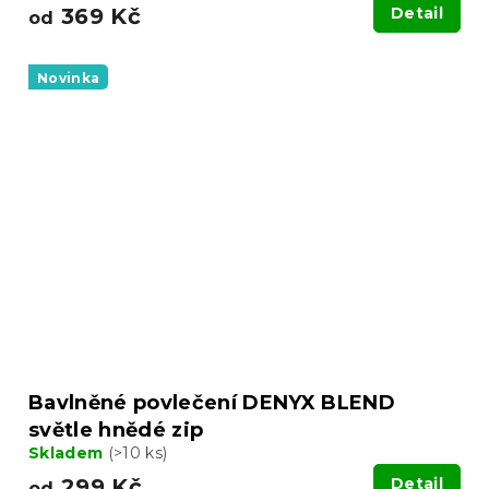
369 Kč
Detail
od
Novinka
Bavlněné povlečení DENYX BLEND
světle hnědé zip
Skladem
(>10 ks)
299 Kč
Detail
od