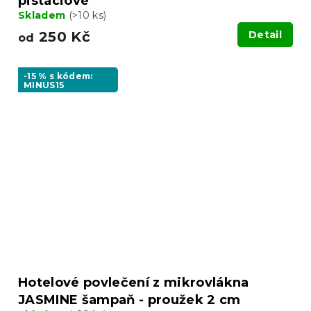
pistáciové
Skladem
(>10 ks)
250 Kč
Detail
od
-15 % s kódem:
MINUS15
Hotelové povlečení z mikrovlákna
JASMINE šampaň - proužek 2 cm