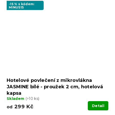
-15 % s kódem:
MINUS15
Hotelové povlečení z mikrovlákna
JASMINE bílé - proužek 2 cm, hotelová
kapsa
Skladem
(>10 ks)
299 Kč
Detail
od