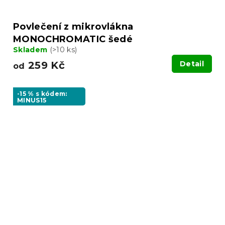
Povlečení z mikrovlákna
MONOCHROMATIC šedé
Skladem
(>10 ks)
259 Kč
Detail
od
-15 % s kódem:
MINUS15