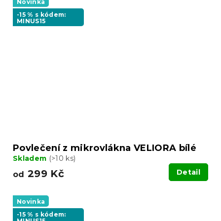
Novinka
-15 % s kódem:
MINUS15
Povlečení z mikrovlákna VELIORA bílé
Skladem
(>10 ks)
299 Kč
Detail
od
Novinka
-15 % s kódem:
MINUS15