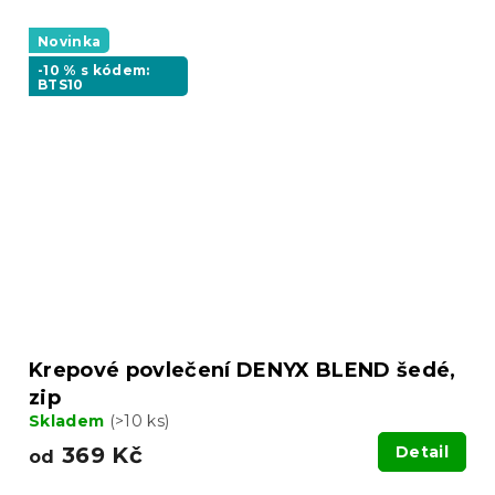
Novinka
-10 % s kódem:
BTS10
Krepové povlečení DENYX BLEND šedé,
zip
Skladem
(>10 ks)
369 Kč
Detail
od