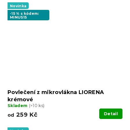
Novinka
-15 % s kódem:
MINUS15
Povlečení z mikrovlákna LIORENA
krémové
Skladem
(>10 ks)
259 Kč
Detail
od