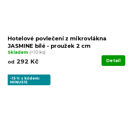
Hotelové povlečení z mikrovlákna
JASMINE bílé - proužek 2 cm
Skladem
(>10 ks)
292 Kč
Detail
od
-15 % s kódem:
MINUS15