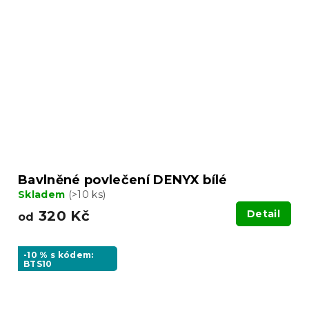
Bavlněné povlečení DENYX bílé
Skladem
(>10 ks)
320 Kč
Detail
od
-10 % s kódem:
BTS10