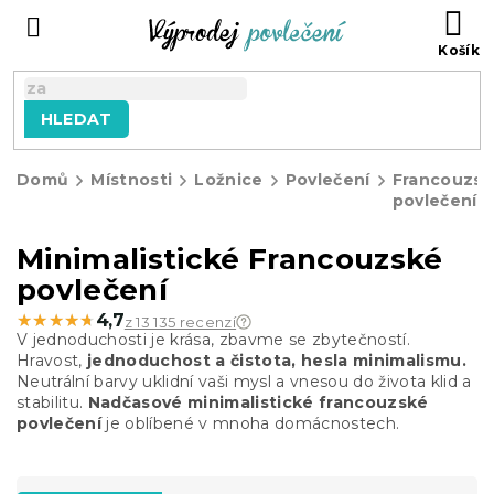
Přejít
NÁ
na
KO
obsah
HLEDAT
Domů
Místnosti
Ložnice
Povlečení
Francouzs
povlečení
Minimalistické Francouzské
povlečení
★★★★★
★★★★★
4,7
z 13 135 recenzí
V jednoduchosti je krása, zbavme se zbytečností.
Hravost,
jednoduchost a čistota, hesla minimalismu.
Neutrální barvy uklidní vaši mysl a vnesou do života klid a
stabilitu.
Nadčasové minimalistické francouzské
povlečení
je oblíbené v mnoha domácnostech.
Ř