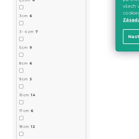
MINUS10
všech v
cookie
3 cm
6
Zásadá
3 - 4 cm
7
Nas
5 cm
9
8 cm
6
Pěnová mat
cm 90 x 20
9 cm
3
14 dní
8 177 K
od
10 cm
14
17 cm
6
-10 % s kódem:
MINUS10
18 cm
12