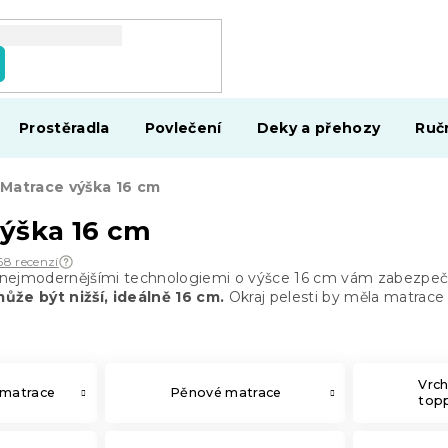
Prostěradla
Povlečení
Deky a přehozy
Ruč
Matrace výška 16 cm
ýška 16 cm
68 recenzí
nejmodernějšími technologiemi o výšce 16 cm vám zabezpečí
ůže být nižší, ideálně 16 cm.
Okraj pelesti by měla matrace
Vrch
 matrace
Pěnové matrace
top