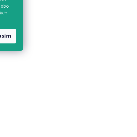
MINUS10
nebo
šich
asím
21 cm
Sendvičová matrace HYBRID
FOAM 19 cm 90 x 200 cm
14 dní
4 230 Kč
od
-10 % s kódem:
MINUS10