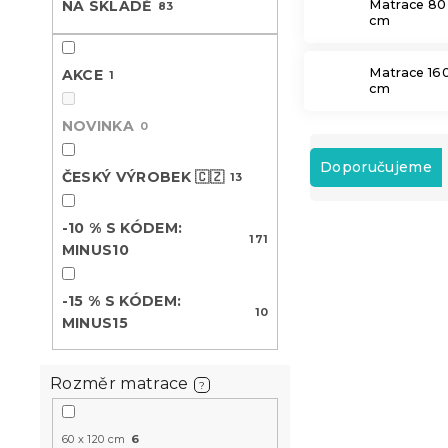
Matrace 80
NA SKLADĚ
83
n
cm
e
l
Matrace 16
AKCE
1
cm
NOVINKA
0
Ř
a
Doporučujeme
ČESKÝ VÝROBEK 🇨🇿
13
z
e
V
-10 % S KÓDEM:
n
171
ý
MINUS10
í
-10 % s kódem:
p
p
MINUS10
i
r
-15 % S KÓDEM:
10
s
o
MINUS15
p
d
r
u
o
k
Rozměr matrace
?
d
t
u
ů
60 x 120 cm
6