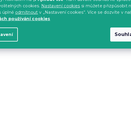
MINUS10
olitelných cookies.
Nastavení cookies
si můžete přizpůsobit 
s úplně
odmítnout
v „Nastavení cookies“. Více se dozvíte v na
ch používání cookies
Souhl
tavení
race REMIA 20
Pěnová matrace ROYAL 
0 cm
90 x 200 cm
14 dní
č
4 849 Kč
od
-10 % s kódem:
MINUS10