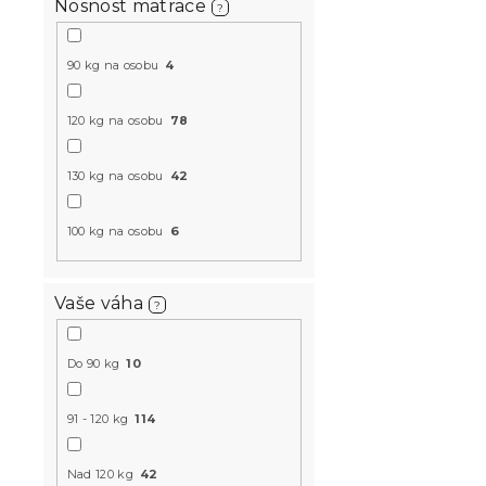
Nosnost matrace
?
90 kg na osobu
4
Taštičková
LUX 21cm 9
120 kg na osobu
78
14 dní
5 105 K
130 kg na osobu
42
od
100 kg na osobu
6
-10 % s kódem:
MINUS10
Vaše váha
?
Do 90 kg
10
91 - 120 kg
114
Nad 120 kg
42