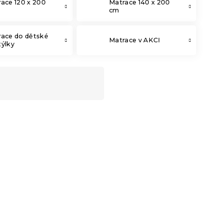
ace 120 x 200
Matrace 140 x 200
cm
race do dětské
Matrace v AKCI
ýlky
-10 % s kódem:
MINUS10