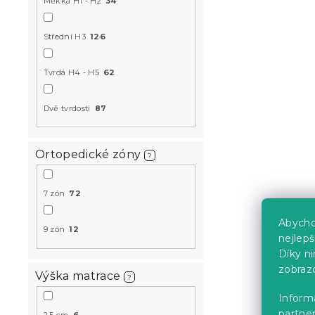
4 061 K
Měkká H1 - H2
34
od
Střední H3
126
-10 % s kódem:
MINUS10
Tvrdá H4 - H5
62
Dvě tvrdosti
87
Ortopedické zóny
?
7 zón
72
Pěnová mat
Abycho
cm 90 x 20
9 zón
12
nejlep
14 dní
Díky n
7 852 K
od
zobraz
Výška matrace
?
Informa
partner
-10 % s kódem:
2,5 cm
6