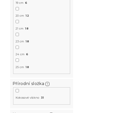
19 cm
6
20 cm
12
21 cm
18
Sendvičová
MEMORY 17 
23 cm
18
14 dní
24 cm
6
4 623 K
od
25 cm
18
-10 % s kódem:
MINUS10
Přírodní složka
?
Kokosové vlákno
31