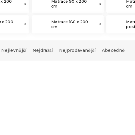
 x 200
Matrace 90 x 200
Matr
cm
cm
0 x 200
Matrace 180 x 200
Mat
cm
post
Nejlevnější
Nejdražší
Nejprodávanější
Abecedně
-10 % s kódem:
MINUS10