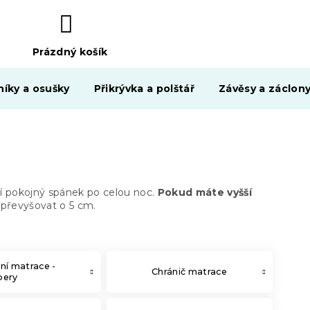
Prázdný košík
NÁKUPNÍ
KOŠÍK
níky a osušky
Přikrývka a polštář
Závěsy a záclon
 pokojný spánek po celou noc.
Pokud máte vyšší
 převyšovat o 5 cm.
ní matrace -
Chránič matrace
pery