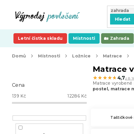
Přejít
na
obsah
Hledat
Letní čistka skladu
Místnosti
Zahrada
Domů
Místnosti
Ložnice
Matrace
P
Matrace v
o
★★★★★
★★★★★
4,7
z 8 1
s
Matrace vyrobené 
Cena
t
postel, matrace m
r
139
Kč
12286
Kč
a
n
n
Taštičkové
í
p
a