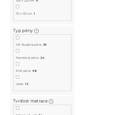
200 cm
200 x 220 cm
4
Skladem
(>10 k
70 x 120 cm
1
1 819 Kč
od
Typ pěny
?
-10 % s kódem:
MINUS10
HR Studená pěna
55
Paměťová pěna
24
PUR pěna
98
Latex
12
Kokosová m
STANDARD 
Tvrdost matrace
cm
?
Skladem
(1 ks)