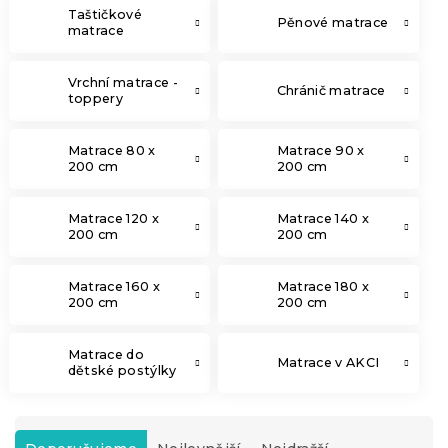
Taštičkové
Pěnové matrace
matrace
Vrchní matrace -
Chránič matrace
toppery
Matrace 80 x
Matrace 90 x
200 cm
200 cm
Matrace 120 x
Matrace 140 x
200 cm
200 cm
Matrace 160 x
Matrace 180 x
200 cm
200 cm
Matrace do
Matrace v AKCI
dětské postýlky
Ř