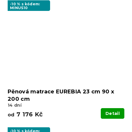
-10 % s kódem:
MINUS10
Pěnová matrace EUREBIA 23 cm 90 x
200 cm
14 dní
7 176 Kč
Detail
od
-10 % s kódem: