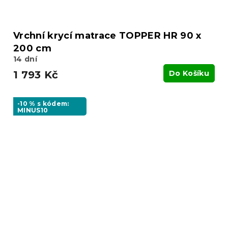
Vrchní krycí matrace TOPPER HR 90 x
200 cm
14 dní
1 793 Kč
Do Košíku
-10 % s kódem:
MINUS10