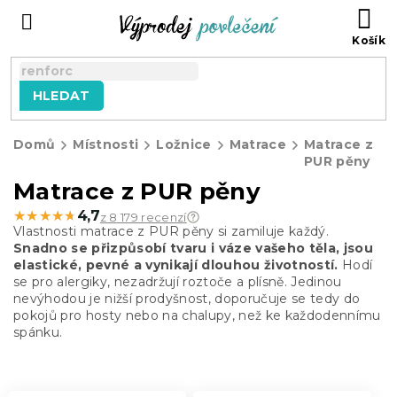
Přejít
NÁ
na
KO
obsah
HLEDAT
Domů
Místnosti
Ložnice
Matrace
Matrace z
PUR pěny
Matrace z PUR pěny
★★★★★
★★★★★
4,7
z 8 179 recenzí
Vlastnosti matrace z PUR pěny si zamiluje každý.
Snadno se přizpůsobí tvaru i váze vašeho těla, jsou
elastické, pevné a vynikají dlouhou životností.
Hodí
se pro alergiky, nezadržují roztoče a plísně. Jedinou
nevýhodou je nižší prodyšnost, doporučuje se tedy do
pokojů pro hosty nebo na chalupy, než ke každodennímu
spánku.