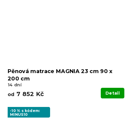
Pěnová matrace MAGNIA 23 cm 90 x
200 cm
14 dní
7 852 Kč
Detail
od
-10 % s kódem:
MINUS10