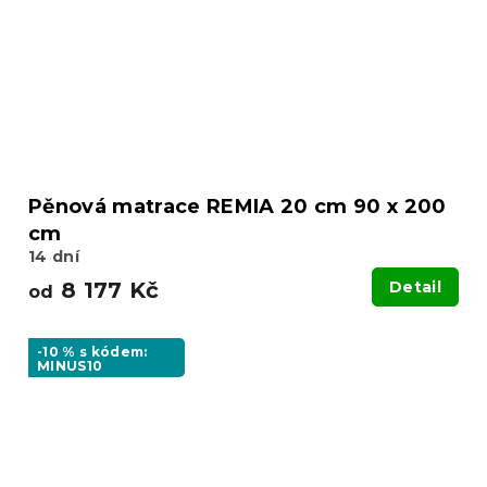
Pěnová matrace REMIA 20 cm 90 x 200
cm
14 dní
8 177 Kč
Detail
od
-10 % s kódem:
MINUS10