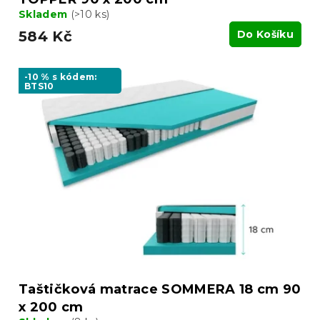
Skladem
(>10 ks)
584 Kč
Do Košíku
-10 % s kódem:
BTS10
Taštičková matrace SOMMERA 18 cm 90
x 200 cm