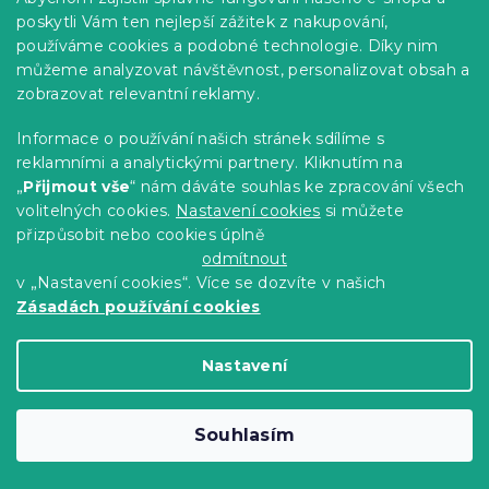
poskytli Vám ten nejlepší zážitek z nakupování,
-10 % s kódem:
používáme cookies a podobné technologie. Díky nim
MINUS10
můžeme analyzovat návštěvnost, personalizovat obsah a
zobrazovat relevantní reklamy.
Informace o používání našich stránek sdílíme s
reklamními a analytickými partnery. Kliknutím na
„
Přijmout vše
“ nám dáváte souhlas ke zpracování všech
volitelných cookies.
Nastavení cookies
si můžete
přizpůsobit nebo cookies úplně
odmítnout
v „Nastavení cookies“. Více se dozvíte v našich
Zásadách používání cookies
Nepropustný chránič matrace
Nastavení
PROŠÍVANÝ 140 x 200 cm
Skladem
(>10 ks)
Souhlasím
378 Kč
Do Košíku