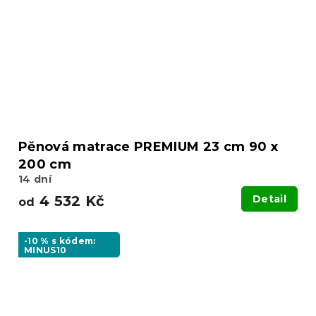
Pěnová matrace PREMIUM 23 cm 90 x
200 cm
14 dní
4 532 Kč
Detail
od
-10 % s kódem:
MINUS10