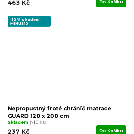
463 Kč
Do Košíku
-10 % s kódem:
MINUS10
Nepropustný froté chránič matrace
GUARD 120 x 200 cm
Skladem
(>10 ks)
237 Kč
Do Košíku