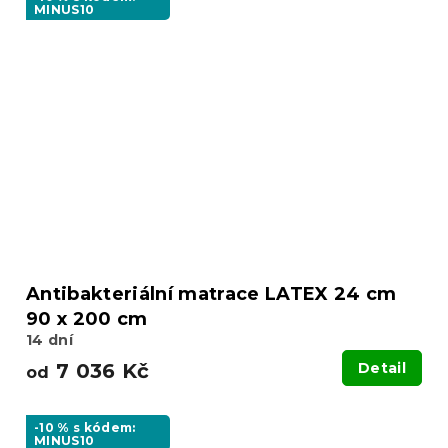
MINUS10
Antibakteriální matrace LATEX 24 cm
90 x 200 cm
14 dní
7 036 Kč
Detail
od
-10 % s kódem:
MINUS10