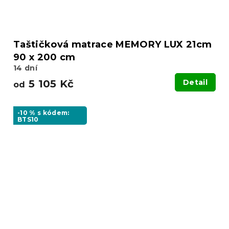
Taštičková matrace MEMORY LUX 21cm
90 x 200 cm
14 dní
5 105 Kč
Detail
od
-10 % s kódem:
BTS10