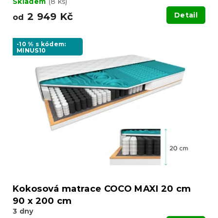
Skladem
(8 ks)
2 949 Kč
Detail
od
-10 % s kódem:
MINUS10
Kokosová matrace COCO MAXI 20 cm
90 x 200 cm
3 dny