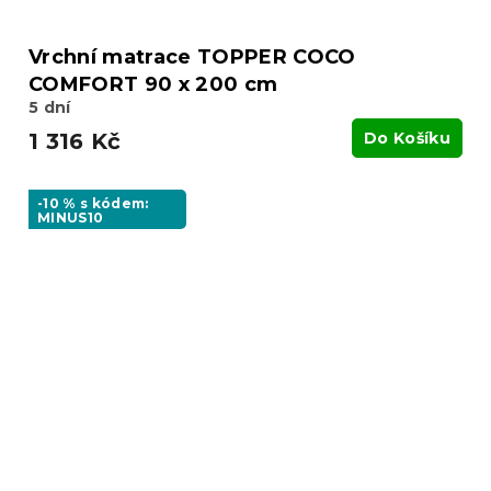
Vrchní matrace TOPPER COCO
COMFORT 90 x 200 cm
5 dní
1 316 Kč
Do Košíku
-10 % s kódem:
MINUS10