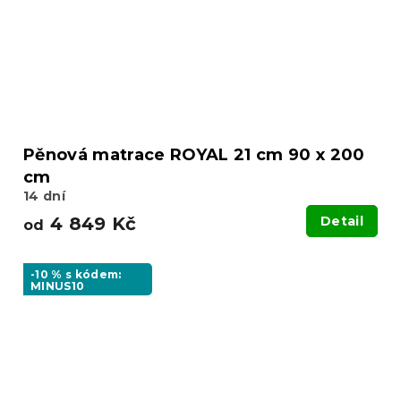
Pěnová matrace ROYAL 21 cm 90 x 200
cm
14 dní
4 849 Kč
Detail
od
-10 % s kódem:
MINUS10