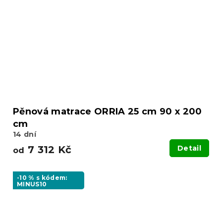
Pěnová matrace ORRIA 25 cm 90 x 200
cm
14 dní
7 312 Kč
Detail
od
-10 % s kódem:
MINUS10