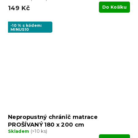
149 Kč
Do Košíku
-10 % s kódem:
MINUS10
Nepropustný chránič matrace
PROŠÍVANÝ 180 x 200 cm
Skladem
(>10 ks)