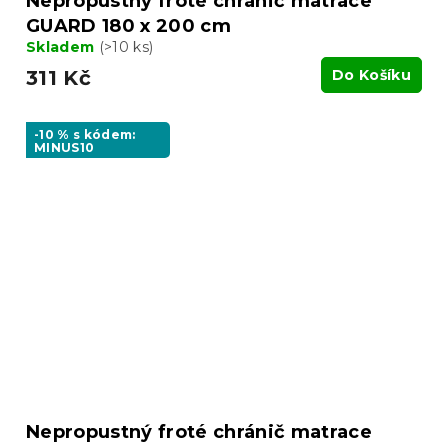
Nepropustný froté chránič matrace
GUARD 180 x 200 cm
Skladem
(>10 ks)
311 Kč
Do Košíku
-10 % s kódem:
MINUS10
Nepropustný froté chránič matrace