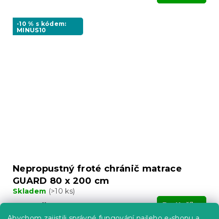
-10 % s kódem:
MINUS10
Nepropustný froté chránič matrace
GUARD 80 x 200 cm
Skladem
(>10 ks)
219 Kč
Do Košíku
Abychom zajistili správné fungování našeho e-shopu a