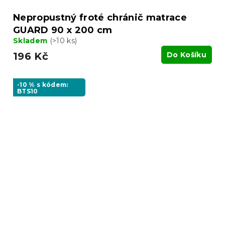
Nepropustný froté chránič matrace
GUARD 90 x 200 cm
Skladem
(>10 ks)
196 Kč
Do Košíku
-10 % s kódem:
BTS10